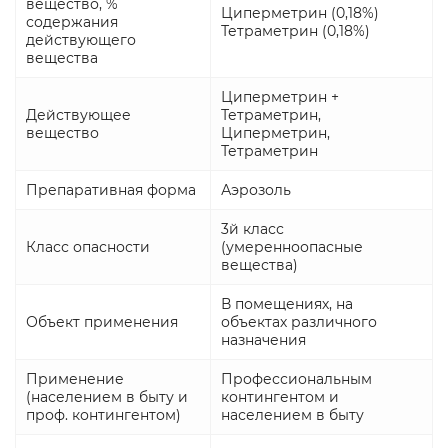
вещество, %
Циперметрин (0,18%)
содержания
Тетраметрин (0,18%)
действующего
вещества
Циперметрин +
Действующее
Тетраметрин,
вещество
Циперметрин,
Тетраметрин
Препаративная форма
Аэрозоль
3й класс
Класс опасности
(умеренноопасные
вещества)
В помещениях, на
Объект применения
объектах различного
назначения
Применение
Профессиональным
(населением в быту и
контингентом и
проф. контингентом)
населением в быту