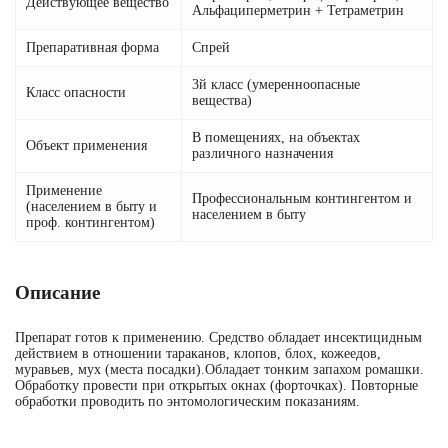
Действующее вещество
Альфациперметрин + Тетраметрин
Препаративная форма
Спрей
3й класс (умеренноопасные
Класс опасности
вещества)
В помещениях, на объектах
Объект применения
различного назначения
Применение
Профессиональным контингентом и
(населением в быту и
населением в быту
проф. контингентом)
Описание
Препарат готов к применению. Средство обладает инсектицидным
действием в отношении тараканов, клопов, блох, кожеедов,
муравьев, мух (места посадки).Обладает тонким запахом ромашки.
Обработку провести при открытых окнах (форточках). Повторные
обработки проводить по энтомологическим показаниям.