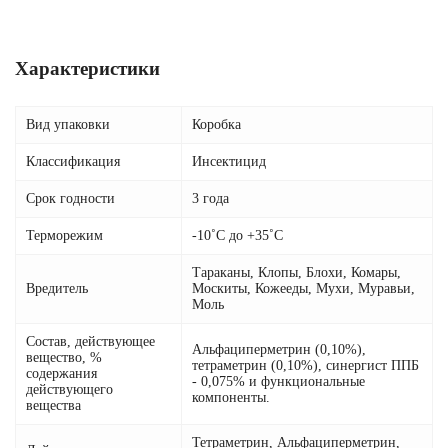
Характеристики
Вид упаковки
Коробка
Классификация
Инсектицид
Срок годности
3 года
Терморежим
-10˚С до +35˚С
Тараканы, Клопы, Блохи, Комары,
Вредитель
Москиты, Кожееды, Мухи, Муравьи,
Моль
Состав, действующее
Альфациперметрин (0,10%),
вещество, %
тетраметрин (0,10%), синергист ППБ
содержания
- 0,075% и функциональные
действующего
компоненты.
вещества
Тетраметрин, Альфациперметрин,