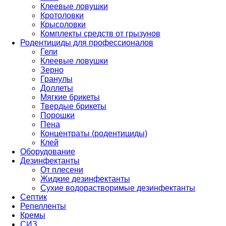
Клеевые ловушки
Кротоловки
Крысоловки
Комплекты средств от грызунов
Родентициды для профессионалов
Гели
Клеевые ловушки
Зерно
Гранулы
Доллеты
Мягкие брикеты
Твердые брикеты
Порошки
Пена
Концентраты (родентициды)
Клей
Оборудование
Дезинфектанты
От плесени
Жидкие дезинфектанты
Сухие водорастворимые дезинфектанты
Септик
Репелленты
Кремы
СИЗ