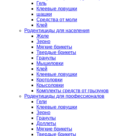
Гель
Клеевые ловушки
шашки
Средства от моли
Клей
Родентициды для населения
Желе
Зерно
Мягкие брикеты
Твердые брикеты
Гранулы
Мышеловки
Клей
Клеевые ловушки
Кротоловки
Крысоловки
Комплекты средств от грызунов
Родентициды для профессионалов
Гели
Клеевые ловушки
Зерно
Гранулы
Доллеты
Мягкие брикеты
Твердые брикеты