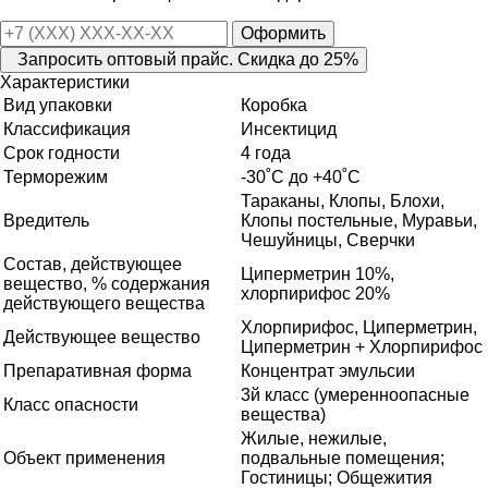
Оформить
Запросить оптовый прайс. Скидка до 25%
Характеристики
Вид упаковки
Коробка
Классификация
Инсектицид
Срок годности
4 года
Терморежим
-30˚С до +40˚С
Тараканы, Клопы, Блохи,
Вредитель
Клопы постельные, Муравьи,
Чешуйницы, Сверчки
Состав, действующее
Циперметрин 10%,
вещество, % содержания
хлорпирифос 20%
действующего вещества
Хлорпирифос, Циперметрин,
Действующее вещество
Циперметрин + Хлорпирифос
Препаративная форма
Концентрат эмульсии
3й класс (умеренноопасные
Класс опасности
вещества)
Жилые, нежилые,
Объект применения
подвальные помещения;
Гостиницы; Общежития