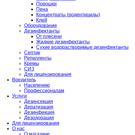
Порошки
Пена
Концентраты (родентициды)
Клей
Оборудование
Дезинфектанты
От плесени
Жидкие дезинфектанты
Сухие водорастворимые дезинфектанты
Септик
Репелленты
Кремы
СИЗ
Для лицензирования
Вредитель
Населению
Профессионалам
Услуги
Дезинсекция
Дератизация
Дезинфекция
Дезодорация
Для лицензирования
О нас
О магазине