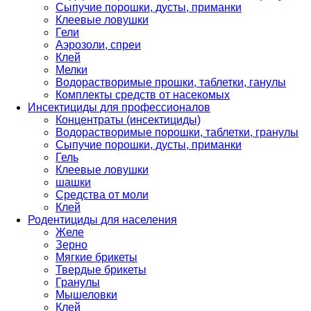
Сыпучие порошки, дусты, приманки
Клеевые ловушки
Гели
Аэрозоли, спреи
Клей
Мелки
Водорастворимые прошки, таблетки, ганулы
Комплекты средств от насекомых
Инсектициды для профессионалов
Концентраты (инсектициды)
Водорастворимые порошки, таблетки, гранулы
Сыпучие порошки, дусты, приманки
Гель
Клеевые ловушки
шашки
Средства от моли
Клей
Родентициды для населения
Желе
Зерно
Мягкие брикеты
Твердые брикеты
Гранулы
Мышеловки
Клей