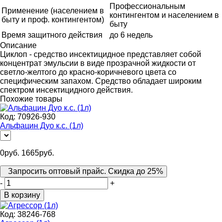
Профессиональным
Применение (населением в
контингентом и населением в
быту и проф. контингентом)
быту
Время защитного действия
до 6 недель
Описание
Циклоп - средство инсектицидное представляет собой
концентрат эмульсии в виде прозрачной жидкости от
светло-желтого до красно-коричневого цвета со
специфическим запахом. Средство обладает широким
спектром инсектицидного действия.
Похожие товары
Код:
70926-930
Альфацин Дуо к.с. (1л)
0
руб.
1665
руб.
Запросить оптовый прайс. Скидка до 25%
-
+
В корзину
Код:
38246-768