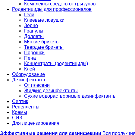
Комплекты средств от грызунов
Родентициды для профессионалов
Гели
Клеевые ловушки
Зерно
Гранулы
Доллеты
Мягкие брикеты
Твердые брикеты
Порошки
Пена
Концентраты (родентициды)
Клей
Оборудование
Дезинфектанты
От плесени
Жидкие дезинфектанты
Сухие водорастворимые дезинфектанты
Септик
Репелленты
Кремы
СИЗ
Для лицензирования
Эффективные решения для дезинфекции
Вся продукци