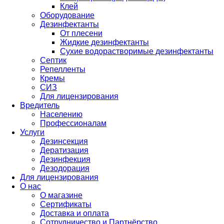
Клей
Оборудование
Дезинфектанты
От плесени
Жидкие дезинфектанты
Сухие водорастворимые дезинфектанты
Септик
Репелленты
Кремы
СИЗ
Для лицензирования
Вредитель
Населению
Профессионалам
Услуги
Дезинсекция
Дератизация
Дезинфекция
Дезодорация
Для лицензирования
О нас
О магазине
Сертификаты
Доставка и оплата
Сотрудничество и Партнёрство