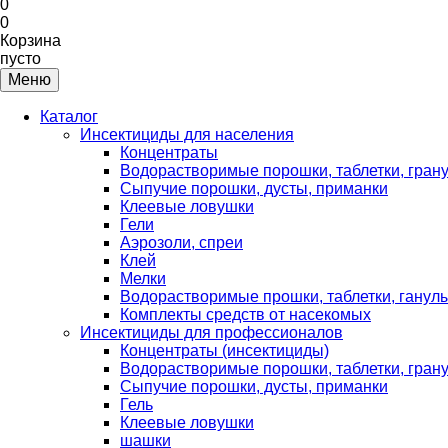
0
0
Корзина
пусто
Меню
Каталог
Инсектициды для населения
Концентраты
Водорастворимые порошки, таблетки, гран
Сыпучие порошки, дусты, приманки
Клеевые ловушки
Гели
Аэрозоли, спреи
Клей
Мелки
Водорастворимые прошки, таблетки, ганул
Комплекты средств от насекомых
Инсектициды для профессионалов
Концентраты (инсектициды)
Водорастворимые порошки, таблетки, гран
Сыпучие порошки, дусты, приманки
Гель
Клеевые ловушки
шашки