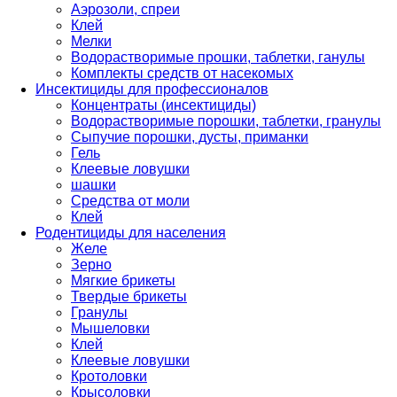
Аэрозоли, спреи
Клей
Мелки
Водорастворимые прошки, таблетки, ганулы
Комплекты средств от насекомых
Инсектициды для профессионалов
Концентраты (инсектициды)
Водорастворимые порошки, таблетки, гранулы
Сыпучие порошки, дусты, приманки
Гель
Клеевые ловушки
шашки
Средства от моли
Клей
Родентициды для населения
Желе
Зерно
Мягкие брикеты
Твердые брикеты
Гранулы
Мышеловки
Клей
Клеевые ловушки
Кротоловки
Крысоловки