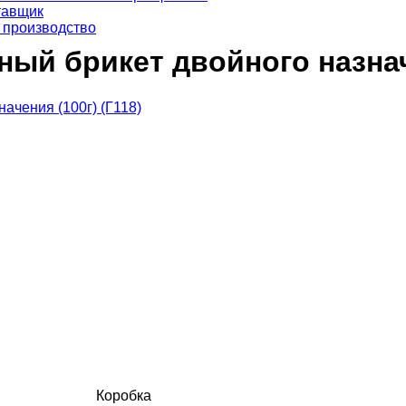
тавщик
 производство
й брикет двойного назначе
Коробка