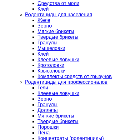
Средства от моли
Клей
Родентициды для населения
Желе
Зерно
Мягкие брикеты
Твердые брикеты
Гранулы
Мышеловки
Клей
Клеевые ловушки
Кротоловки
Крысоловки
Комплекты средств от грызунов
Родентициды для профессионалов
Гели
Клеевые ловушки
Зерно
Гранулы
Доллеты
Мягкие брикеты
Твердые брикеты
Порошки
Пена
Концентраты (родентициды)