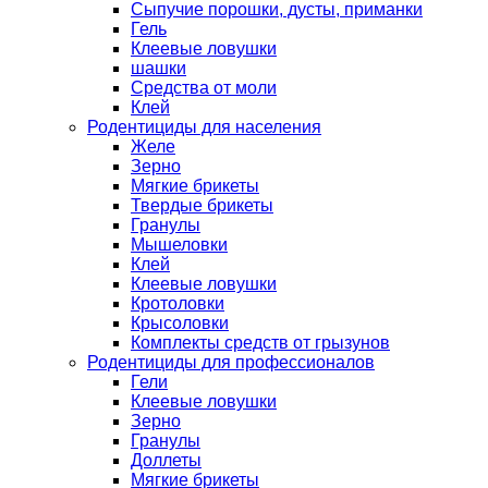
Сыпучие порошки, дусты, приманки
Гель
Клеевые ловушки
шашки
Средства от моли
Клей
Родентициды для населения
Желе
Зерно
Мягкие брикеты
Твердые брикеты
Гранулы
Мышеловки
Клей
Клеевые ловушки
Кротоловки
Крысоловки
Комплекты средств от грызунов
Родентициды для профессионалов
Гели
Клеевые ловушки
Зерно
Гранулы
Доллеты
Мягкие брикеты