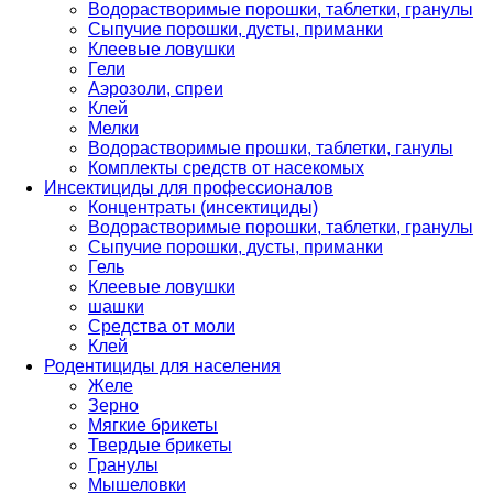
Водорастворимые порошки, таблетки, гранулы
Сыпучие порошки, дусты, приманки
Клеевые ловушки
Гели
Аэрозоли, спреи
Клей
Мелки
Водорастворимые прошки, таблетки, ганулы
Комплекты средств от насекомых
Инсектициды для профессионалов
Концентраты (инсектициды)
Водорастворимые порошки, таблетки, гранулы
Сыпучие порошки, дусты, приманки
Гель
Клеевые ловушки
шашки
Средства от моли
Клей
Родентициды для населения
Желе
Зерно
Мягкие брикеты
Твердые брикеты
Гранулы
Мышеловки