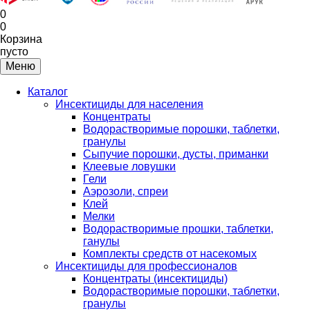
0
0
Корзина
пусто
Меню
Каталог
Инсектициды для населения
Концентраты
Водорастворимые порошки, таблетки,
гранулы
Сыпучие порошки, дусты, приманки
Клеевые ловушки
Гели
Аэрозоли, спреи
Клей
Мелки
Водорастворимые прошки, таблетки,
ганулы
Комплекты средств от насекомых
Инсектициды для профессионалов
Концентраты (инсектициды)
Водорастворимые порошки, таблетки,
гранулы