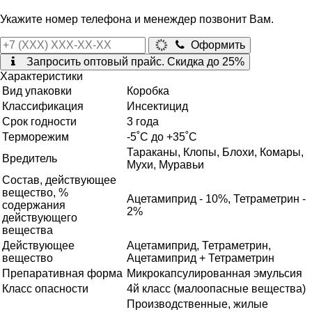
Укажите номер телефона и менеждер позвонит Вам.
Оформить
Запросить оптовый прайс. Скидка до 25%
Характеристики
Вид упаковки
Коробка
Классификация
Инсектицид
Срок годности
3 года
Терморежим
-5˚С до +35˚С
Тараканы, Клопы, Блохи, Комары,
Вредитель
Мухи, Муравьи
Состав, действующее
вещество, %
Ацетамиприд - 10%, Тетраметрин -
содержания
2%
действующего
вещества
Действующее
Ацетамиприд, Тетраметрин,
вещество
Ацетамиприд + Тетраметрин
Препаративная форма
Микрокапсулированная эмульсия
Класс опасности
4й класс (малоопасные вещества)
Производственные, жилые