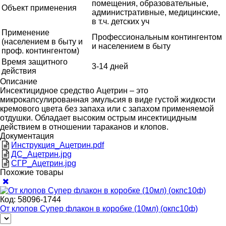
помещения, образовательные,
Объект применения
административные, медицинские,
в т.ч. детских уч
Применение
Профессиональным контингентом
(населением в быту и
и населением в быту
проф. контингентом)
Время защитного
3-14 дней
действия
Описание
Инсектицидное средство Ацетрин – это
микрокапсулированная эмульсия в виде густой жидкости
кремового цвета без запаха или с запахом применяемой
отдушки. Обладает высоким острым инсектицидным
действием в отношении тараканов и клопов.
Документация
Инструкция_Ацетрин.pdf
ДС_Ацетрин.jpg
СГР_Ацетрин.jpg
Похожие товары
Код:
58096-1744
От клопов Супер флакон в коробке (10мл) (окпс10ф)