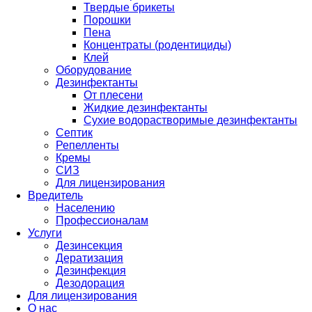
Твердые брикеты
Порошки
Пена
Концентраты (родентициды)
Клей
Оборудование
Дезинфектанты
От плесени
Жидкие дезинфектанты
Сухие водорастворимые дезинфектанты
Септик
Репелленты
Кремы
СИЗ
Для лицензирования
Вредитель
Населению
Профессионалам
Услуги
Дезинсекция
Дератизация
Дезинфекция
Дезодорация
Для лицензирования
О нас