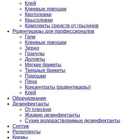
Клей
Клеевые ловушки
Кротоловки
Крысоловки
Комплекты средств от грызунов
Родентициды для профессионалов
Гели
Клеевые ловушки
Зерно
Гранулы
Доллеты
Мягкие брикеты
Твердые брикеты
Порошки
Пена
Концентраты (родентициды)
Клей
Оборудование
Дезинфектанты
От плесени
Жидкие дезинфектанты
Сухие водорастворимые дезинфектанты
Септик
Репелленты
Кремы