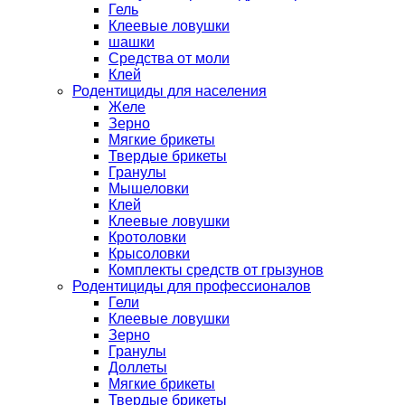
Гель
Клеевые ловушки
шашки
Средства от моли
Клей
Родентициды для населения
Желе
Зерно
Мягкие брикеты
Твердые брикеты
Гранулы
Мышеловки
Клей
Клеевые ловушки
Кротоловки
Крысоловки
Комплекты средств от грызунов
Родентициды для профессионалов
Гели
Клеевые ловушки
Зерно
Гранулы
Доллеты
Мягкие брикеты
Твердые брикеты