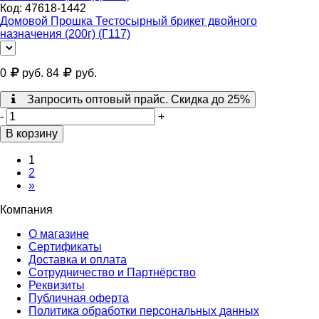
Код:
47618-1442
Домовой Прошка Тестосырный брикет двойного
назначения (200г) (Г117)
0
руб.
84
руб.
Запросить оптовый прайс. Скидка до 25%
-
+
В корзину
1
2
»
Компания
О магазине
Сертификаты
Доставка и оплата
Сотрудничество и Партнёрство
Реквизиты
Публичная оферта
Политика обработки персональных данных