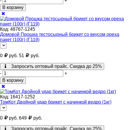
-
+
В корзину
Код:
48767-1245
Домовой Прошка тестосырный брикет со вкусом ореха
пакет (100г) (Г119)
0
руб.
51
руб.
Запросить оптовый прайс. Скидка до 25%
-
+
В корзину
Код:
16417-1252
ТомКот Двойной удар брикет с начинкой ведро (1кг)
0
руб.
649
руб.
Запросить оптовый прайс. Скидка до 25%