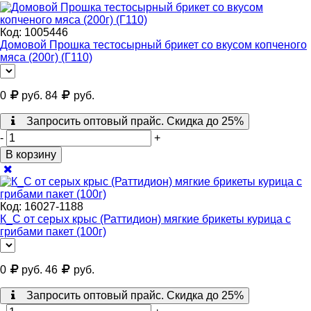
Код:
1005446
Домовой Прошка тестосырный брикет со вкусом копченого
мяса (200г) (Г110)
0
руб.
84
руб.
Запросить оптовый прайс. Скидка до 25%
-
+
В корзину
Код:
16027-1188
К_С от серых крыс (Раттидион) мягкие брикеты курица с
грибами пакет (100г)
0
руб.
46
руб.
Запросить оптовый прайс. Скидка до 25%