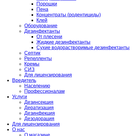
Порошки
Пена
Концентраты (родентициды)
Клей
Оборудование
Дезинфектанты
От плесени
Жидкие дезинфектанты
Сухие водорастворимые дезинфектанты
Септик
Репелленты
Кремы
СИЗ
Для лицензирования
Вредитель
Населению
Профессионалам
Услуги
Дезинсекция
Дератизация
Дезинфекция
Дезодорация
Для лицензирования
О нас
О магазине