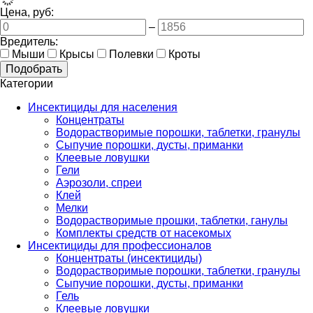
Цена, руб:
–
Вредитель:
Мыши
Крысы
Полевки
Кроты
Категории
Инсектициды для населения
Концентраты
Водорастворимые порошки, таблетки, гранулы
Сыпучие порошки, дусты, приманки
Клеевые ловушки
Гели
Аэрозоли, спреи
Клей
Мелки
Водорастворимые прошки, таблетки, ганулы
Комплекты средств от насекомых
Инсектициды для профессионалов
Концентраты (инсектициды)
Водорастворимые порошки, таблетки, гранулы
Сыпучие порошки, дусты, приманки
Гель
Клеевые ловушки