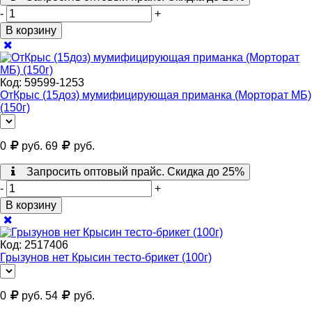
-
+
В корзину
Код:
59599-1253
ОтКрыс (15доз) мумифицирующая приманка (Морторат МБ)
(150г)
0
руб.
69
руб.
Запросить оптовый прайс. Скидка до 25%
-
+
В корзину
Код:
2517406
Грызунов нет Крысин тесто-брикет (100г)
0
руб.
54
руб.