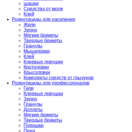
шашки
Средства от моли
Клей
Родентициды для населения
Желе
Зерно
Мягкие брикеты
Твердые брикеты
Гранулы
Мышеловки
Клей
Клеевые ловушки
Кротоловки
Крысоловки
Комплекты средств от грызунов
Родентициды для профессионалов
Гели
Клеевые ловушки
Зерно
Гранулы
Доллеты
Мягкие брикеты
Твердые брикеты
Порошки
Пена