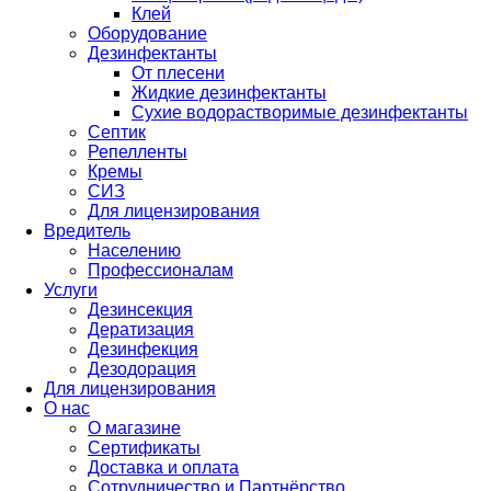
Клей
Оборудование
Дезинфектанты
От плесени
Жидкие дезинфектанты
Сухие водорастворимые дезинфектанты
Септик
Репелленты
Кремы
СИЗ
Для лицензирования
Вредитель
Населению
Профессионалам
Услуги
Дезинсекция
Дератизация
Дезинфекция
Дезодорация
Для лицензирования
О нас
О магазине
Сертификаты
Доставка и оплата
Сотрудничество и Партнёрство