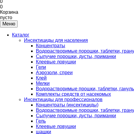
0
0
Корзина
пусто
Меню
Каталог
Инсектициды для населения
Концентраты
Водорастворимые порошки, таблетки, гран
Сыпучие порошки, дусты, приманки
Клеевые ловушки
Гели
Аэрозоли, спреи
Клей
Мелки
Водорастворимые прошки, таблетки, ганул
Комплекты средств от насекомых
Инсектициды для профессионалов
Концентраты (инсектициды)
Водорастворимые порошки, таблетки, гран
Сыпучие порошки, дусты, приманки
Гель
Клеевые ловушки
шашки