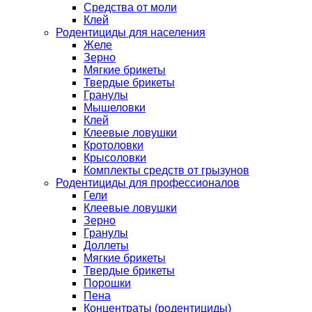
Средства от моли
Клей
Родентициды для населения
Желе
Зерно
Мягкие брикеты
Твердые брикеты
Гранулы
Мышеловки
Клей
Клеевые ловушки
Кротоловки
Крысоловки
Комплекты средств от грызунов
Родентициды для профессионалов
Гели
Клеевые ловушки
Зерно
Гранулы
Доллеты
Мягкие брикеты
Твердые брикеты
Порошки
Пена
Концентраты (родентициды)