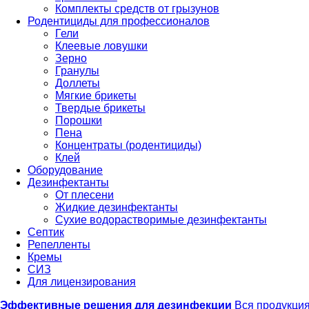
Комплекты средств от грызунов
Родентициды для профессионалов
Гели
Клеевые ловушки
Зерно
Гранулы
Доллеты
Мягкие брикеты
Твердые брикеты
Порошки
Пена
Концентраты (родентициды)
Клей
Оборудование
Дезинфектанты
От плесени
Жидкие дезинфектанты
Сухие водорастворимые дезинфектанты
Септик
Репелленты
Кремы
СИЗ
Для лицензирования
Эффективные решения для дезинфекции
Вся продукци