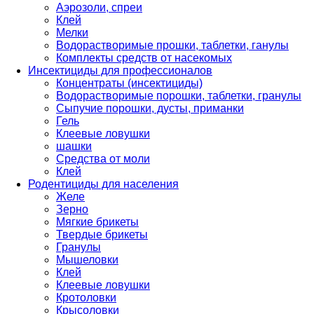
Аэрозоли, спреи
Клей
Мелки
Водорастворимые прошки, таблетки, ганулы
Комплекты средств от насекомых
Инсектициды для профессионалов
Концентраты (инсектициды)
Водорастворимые порошки, таблетки, гранулы
Сыпучие порошки, дусты, приманки
Гель
Клеевые ловушки
шашки
Средства от моли
Клей
Родентициды для населения
Желе
Зерно
Мягкие брикеты
Твердые брикеты
Гранулы
Мышеловки
Клей
Клеевые ловушки
Кротоловки
Крысоловки