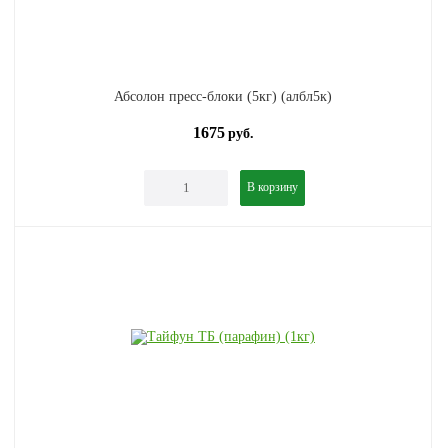
Абсолон пресс-блоки (5кг) (албл5к)
1675
руб.
В корзину