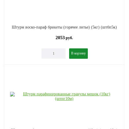
Штурм воско-параф брикеты (горячее литье) (5кг) (штбп5к)
2053
руб.
В корзину