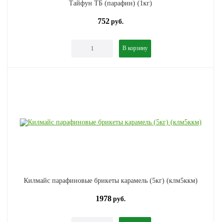
Тайфун ТБ (парафин) (1кг)
752
руб.
В корзину
Килмайс парафиновые брикеты карамель (5кг) (клм5ккм)
1978
руб.