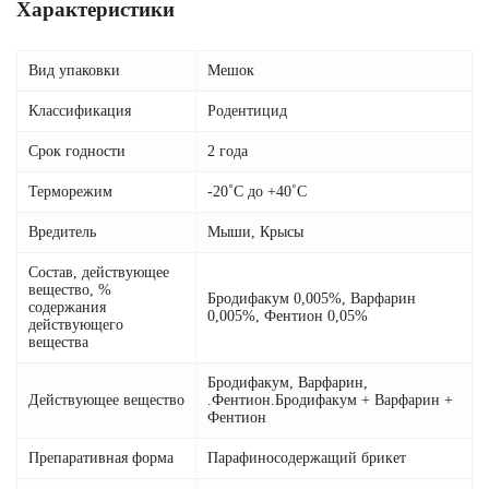
Характеристики
Вид упаковки
Мешок
Классификация
Родентицид
Срок годности
2 года
Терморежим
-20˚С до +40˚С
Вредитель
Мыши, Крысы
Состав, действующее
вещество, %
Бродифакум 0,005%, Варфарин
содержания
0,005%, Фентион 0,05%
действующего
вещества
Бродифакум, Варфарин,
Действующее вещество
.Фентион.Бродифакум + Варфарин +
Фентион
Препаративная форма
Парафиносодержащий брикет