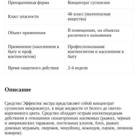
Препаративная форма
Концентрат суспензии
4й класс (малоопасные
Класс опасности
вещества)
В помещениях, на объектах
Объект применения
различного назначения
Применение (населением в
Профессиональным
быту и проф.
контингентом и населением в
контингентом)
быту
Время защитного действия
2-4 недели
Описание
Средство Эффектив экстра представляет собой концентрат
суспензии микрокапсул, в виде жидкости от белого до светло-
коричневого цвета. Средство обладает острым инсектицидным
действием в отношении синантропных насекомых (рыжих, черных
и американских тараканов, постельных клопов, блох, рыжих
домовых муравьев, сверчков, чешуйниц, кожеедов, пауков, личинок
комаров).