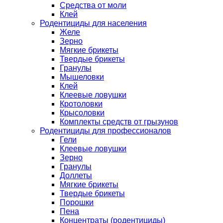
Средства от моли
Клей
Родентициды для населения
Желе
Зерно
Мягкие брикеты
Твердые брикеты
Гранулы
Мышеловки
Клей
Клеевые ловушки
Кротоловки
Крысоловки
Комплекты средств от грызунов
Родентициды для профессионалов
Гели
Клеевые ловушки
Зерно
Гранулы
Доллеты
Мягкие брикеты
Твердые брикеты
Порошки
Пена
Концентраты (родентициды)