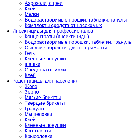
Аэрозоли, спреи
Клей
Мелки
Водорастворимые прошки, таблетки, ганулы
Комплекты средств от насекомых
Инсектициды для профессионалов
Концентраты (инсектициды)
Водорастворимые порошки, таблетки, гранулы
Сыпучие порошки, дусты, приманки
Гель
Клеевые ловушки
шашки
Средства от моли
Клей
Родентициды для населения
Желе
Зерно
Мягкие брикеты
Твердые брикеты
Гранулы
Мышеловки
Клей
Клеевые ловушки
Кротоловки
Крысоловки