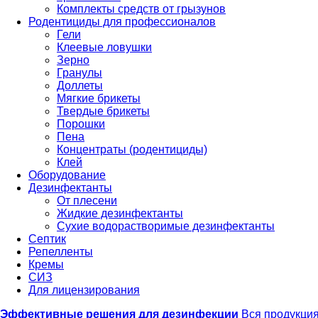
Комплекты средств от грызунов
Родентициды для профессионалов
Гели
Клеевые ловушки
Зерно
Гранулы
Доллеты
Мягкие брикеты
Твердые брикеты
Порошки
Пена
Концентраты (родентициды)
Клей
Оборудование
Дезинфектанты
От плесени
Жидкие дезинфектанты
Сухие водорастворимые дезинфектанты
Септик
Репелленты
Кремы
СИЗ
Для лицензирования
Эффективные решения для дезинфекции
Вся продукци