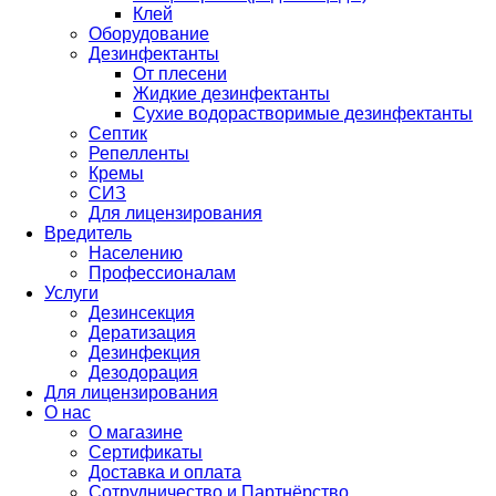
Клей
Оборудование
Дезинфектанты
От плесени
Жидкие дезинфектанты
Сухие водорастворимые дезинфектанты
Септик
Репелленты
Кремы
СИЗ
Для лицензирования
Вредитель
Населению
Профессионалам
Услуги
Дезинсекция
Дератизация
Дезинфекция
Дезодорация
Для лицензирования
О нас
О магазине
Сертификаты
Доставка и оплата
Сотрудничество и Партнёрство