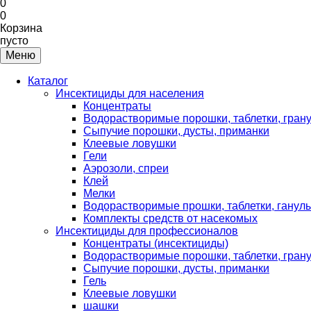
0
0
Корзина
пусто
Меню
Каталог
Инсектициды для населения
Концентраты
Водорастворимые порошки, таблетки, гран
Сыпучие порошки, дусты, приманки
Клеевые ловушки
Гели
Аэрозоли, спреи
Клей
Мелки
Водорастворимые прошки, таблетки, ганул
Комплекты средств от насекомых
Инсектициды для профессионалов
Концентраты (инсектициды)
Водорастворимые порошки, таблетки, гран
Сыпучие порошки, дусты, приманки
Гель
Клеевые ловушки
шашки