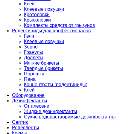
Клей
Клеевые ловушки
Кротоловки
Крысоловки
Комплекты средств от грызунов
Родентициды для профессионалов
Гели
Клеевые ловушки
Зерно
Гранулы
Доллеты
Мягкие брикеты
Твердые брикеты
Порошки
Пена
Концентраты (родентициды)
Клей
Оборудование
Дезинфектанты
От плесени
Жидкие дезинфектанты
Сухие водорастворимые дезинфектанты
Септик
Репелленты
Кремы