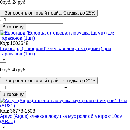
0
руб.
24
руб.
Запросить оптовый прайс. Скидка до 25%
-
+
В корзину
Код:
1003648
Еврогард (Euroguard) клеевая ловушка (домик) для
тараканов (1шт)
0
руб.
47
руб.
Запросить оптовый прайс. Скидка до 25%
-
+
В корзину
Код:
36778-1503
Аргус (Argus) клеевая ловушка мух ролик 6 метров*10см
(AR31)