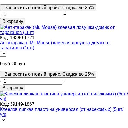
Запросить оптовый прайс. Скидка до 25%
-
+
В корзину
Код:
19390-1721
Антитаракан (Mr. Mouse) клеевая ловушка-домик от
тараканов (1шт)
0
руб.
36
руб.
Запросить оптовый прайс. Скидка до 25%
-
+
В корзину
Код:
39149-1867
Клеелов липкая пластина универсал (от насекомых) (5шт/
уп)