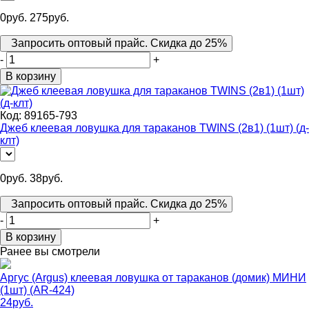
0
руб.
275
руб.
Запросить оптовый прайс. Скидка до 25%
-
+
В корзину
Код:
89165-793
Джеб клеевая ловушка для тараканов TWINS (2в1) (1шт) (д-
клт)
0
руб.
38
руб.
Запросить оптовый прайс. Скидка до 25%
-
+
В корзину
Ранее вы смотрели
Аргус (Argus) клеевая ловушка от тараканов (домик) МИНИ
(1шт) (AR-424)
24
руб.