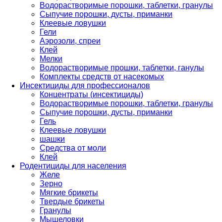
Водорастворимые порошки, таблетки, гранулы
Сыпучие порошки, дусты, приманки
Клеевые ловушки
Гели
Аэрозоли, спреи
Клей
Мелки
Водорастворимые прошки, таблетки, ганулы
Комплекты средств от насекомых
Инсектициды для профессионалов
Концентраты (инсектициды)
Водорастворимые порошки, таблетки, гранулы
Сыпучие порошки, дусты, приманки
Гель
Клеевые ловушки
шашки
Средства от моли
Клей
Родентициды для населения
Желе
Зерно
Мягкие брикеты
Твердые брикеты
Гранулы
Мышеловки