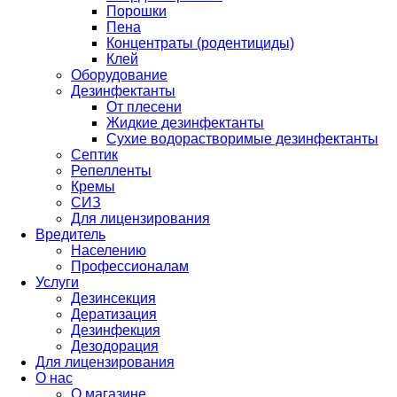
Порошки
Пена
Концентраты (родентициды)
Клей
Оборудование
Дезинфектанты
От плесени
Жидкие дезинфектанты
Сухие водорастворимые дезинфектанты
Септик
Репелленты
Кремы
СИЗ
Для лицензирования
Вредитель
Населению
Профессионалам
Услуги
Дезинсекция
Дератизация
Дезинфекция
Дезодорация
Для лицензирования
О нас
О магазине