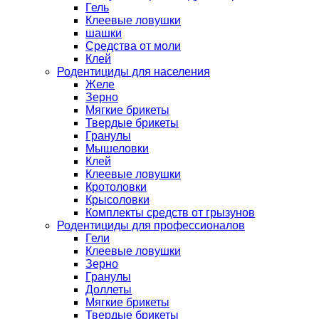
Гель
Клеевые ловушки
шашки
Средства от моли
Клей
Родентициды для населения
Желе
Зерно
Мягкие брикеты
Твердые брикеты
Гранулы
Мышеловки
Клей
Клеевые ловушки
Кротоловки
Крысоловки
Комплекты средств от грызунов
Родентициды для профессионалов
Гели
Клеевые ловушки
Зерно
Гранулы
Доллеты
Мягкие брикеты
Твердые брикеты