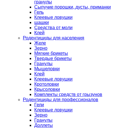
гранулы
Сыпучие порошки, дусты, приманки
Гель
Клеевые ловушки
шашки
Средства от моли
Клей
Родентициды для населения
Желе
Зерно
Мягкие брикеты
Твердые брикеты
Гранулы
Мышеловки
Клей
Клеевые ловушки
Кротоловки
Крысоловки
Комплекты средств от грызунов
Родентициды для профессионалов
Гели
Клеевые ловушки
Зерно
Гранулы
Доллеты