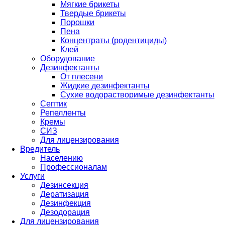
Мягкие брикеты
Твердые брикеты
Порошки
Пена
Концентраты (родентициды)
Клей
Оборудование
Дезинфектанты
От плесени
Жидкие дезинфектанты
Сухие водорастворимые дезинфектанты
Септик
Репелленты
Кремы
СИЗ
Для лицензирования
Вредитель
Населению
Профессионалам
Услуги
Дезинсекция
Дератизация
Дезинфекция
Дезодорация
Для лицензирования