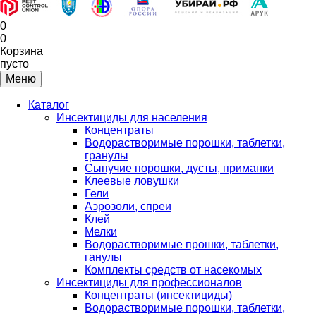
0
0
Корзина
пусто
Меню
Каталог
Инсектициды для населения
Концентраты
Водорастворимые порошки, таблетки,
гранулы
Сыпучие порошки, дусты, приманки
Клеевые ловушки
Гели
Аэрозоли, спреи
Клей
Мелки
Водорастворимые прошки, таблетки,
ганулы
Комплекты средств от насекомых
Инсектициды для профессионалов
Концентраты (инсектициды)
Водорастворимые порошки, таблетки,