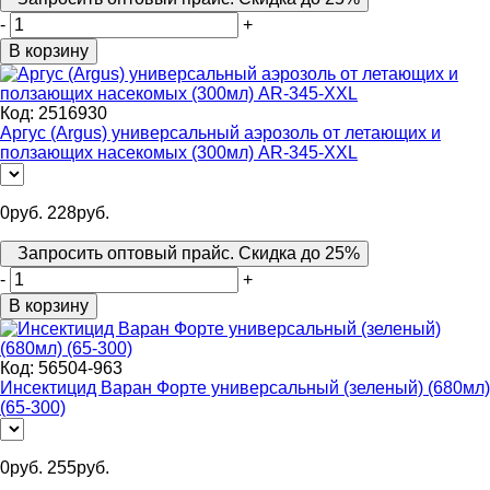
-
+
В корзину
Код:
2516930
Аргус (Argus) универсальный аэрозоль от летающих и
ползающих насекомых (300мл) AR-345-XXL
0
руб.
228
руб.
Запросить оптовый прайс. Скидка до 25%
-
+
В корзину
Код:
56504-963
Инсектицид Варан Форте универсальный (зеленый) (680мл)
(65-300)
0
руб.
255
руб.