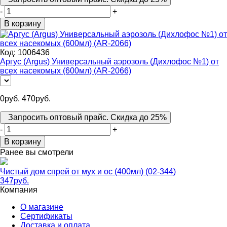
-
+
В корзину
Код:
1006436
Аргус (Argus) Универсальный аэрозоль (Дихлофос №1) от
всех насекомых (600мл) (AR-2066)
0
руб.
470
руб.
Запросить оптовый прайс. Скидка до 25%
-
+
В корзину
Ранее вы смотрели
Чистый дом спрей от мух и ос (400мл) (02-344)
347
руб.
Компания
О магазине
Сертификаты
Доставка и оплата