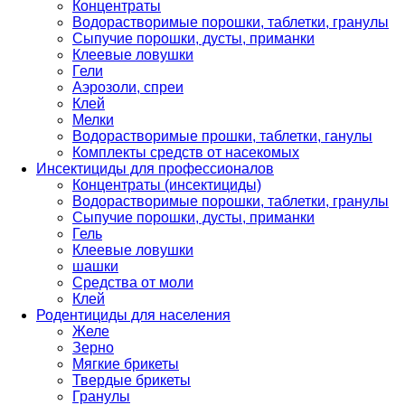
Концентраты
Водорастворимые порошки, таблетки, гранулы
Сыпучие порошки, дусты, приманки
Клеевые ловушки
Гели
Аэрозоли, спреи
Клей
Мелки
Водорастворимые прошки, таблетки, ганулы
Комплекты средств от насекомых
Инсектициды для профессионалов
Концентраты (инсектициды)
Водорастворимые порошки, таблетки, гранулы
Сыпучие порошки, дусты, приманки
Гель
Клеевые ловушки
шашки
Средства от моли
Клей
Родентициды для населения
Желе
Зерно
Мягкие брикеты
Твердые брикеты
Гранулы