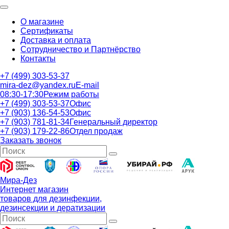
О магазине
Сертификаты
Доставка и оплата
Сотрудничество и Партнёрство
Контакты
+7 (499) 303-53-37
mira-dez@yandex.ru
E-mail
08:30-17:30
Режим работы
+7 (499) 303-53-37
Офис
+7 (903) 136-54-53
Офис
+7 (903) 781-81-34
Генеральный директор
+7 (903) 179-22-86
Отдел продаж
Заказать звонок
Мира-Дез
Интернет магазин
товаров для дезинфекции,
дезинсекции и дератизации