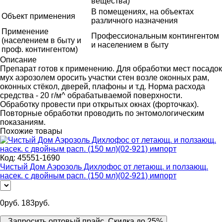
вещества)
В помещениях, на объектах
Объект применения
различного назначения
Применение
Профессиональным контингентом
(населением в быту и
и населением в быту
проф. контингентом)
Описание
Препарат готов к применению. Для обработки мест посадок
мух аэрозолем оросить участки стен возле оконных рам,
оконных стёкол, дверей, плафоны и т.д. Норма расхода
средства - 20 г/м^ обрабатываемой поверхности.
Обработку провести при открытых окнах (форточках).
Повторные обработки проводить по энтомологическим
показаниям.
Похожие товары
Код:
45551-1690
Чистый Дом Аэрозоль Дихлофос от летающ. и ползающ.
насек. с двойным расп. (150 мл)(02-921) импорт
0
руб.
183
руб.
Запросить оптовый прайс. Скидка до 25%