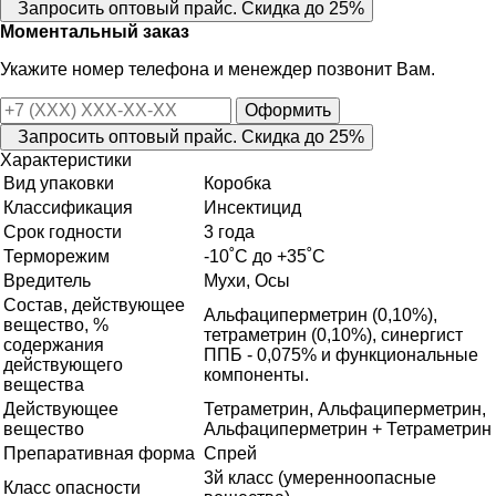
Запросить оптовый прайс. Скидка до 25%
Моментальный заказ
Укажите номер телефона и менеждер позвонит Вам.
Оформить
Запросить оптовый прайс. Скидка до 25%
Характеристики
Вид упаковки
Коробка
Классификация
Инсектицид
Срок годности
3 года
Терморежим
-10˚С до +35˚С
Вредитель
Мухи, Осы
Состав, действующее
Альфациперметрин (0,10%),
вещество, %
тетраметрин (0,10%), синергист
содержания
ППБ - 0,075% и функциональные
действующего
компоненты.
вещества
Действующее
Тетраметрин, Альфациперметрин,
вещество
Альфациперметрин + Тетраметрин
Препаративная форма
Спрей
3й класс (умеренноопасные
Класс опасности