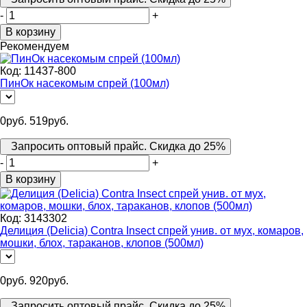
-
+
В корзину
Рекомендуем
Код:
11437-800
ПинОк насекомым спрей (100мл)
0
руб.
519
руб.
Запросить оптовый прайс. Скидка до 25%
-
+
В корзину
Код:
3143302
Делиция (Delicia) Contra Insect спрей унив. от мух, комаров,
мошки, блох, тараканов, клопов (500мл)
0
руб.
920
руб.
Запросить оптовый прайс. Скидка до 25%