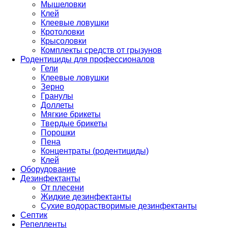
Мышеловки
Клей
Клеевые ловушки
Кротоловки
Крысоловки
Комплекты средств от грызунов
Родентициды для профессионалов
Гели
Клеевые ловушки
Зерно
Гранулы
Доллеты
Мягкие брикеты
Твердые брикеты
Порошки
Пена
Концентраты (родентициды)
Клей
Оборудование
Дезинфектанты
От плесени
Жидкие дезинфектанты
Сухие водорастворимые дезинфектанты
Септик
Репелленты