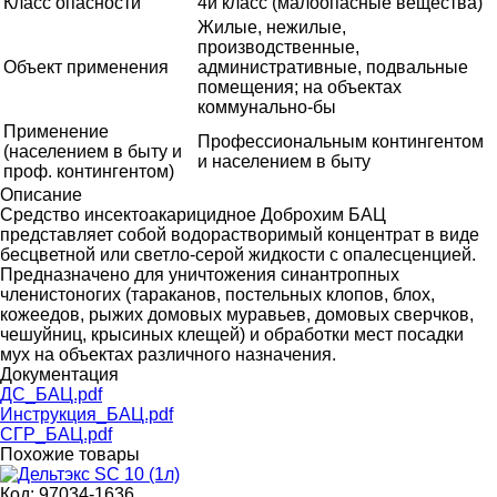
Класс опасности
4й класс (малоопасные вещества)
Жилые, нежилые,
производственные,
Объект применения
административные, подвальные
помещения; на объектах
коммунально-бы
Применение
Профессиональным контингентом
(населением в быту и
и населением в быту
проф. контингентом)
Описание
Средство инсектоакарицидное Доброхим БАЦ
представляет собой водорастворимый концентрат в виде
бесцветной или светло-серой жидкости с опалесценцией.
Предназначено для уничтожения синантропных
членистоногих (тараканов, постельных клопов, блох,
кожеедов, рыжих домовых муравьев, домовых сверчков,
чешуйниц, крысиных клещей) и обработки мест посадки
мух на объектах различного назначения.
Документация
ДС_БАЦ.pdf
Инструкция_БАЦ.pdf
СГР_БАЦ.pdf
Похожие товары
Код:
97034-1636