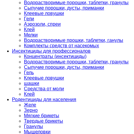
Водорастворимые порошки, таблетки, гранулы
Сыпучие порошки, дусты, приманки
Клеевые ловушки
Гели
Аэрозоли, спреи
Клей
Мелки
Водорастворимые прошки, таблетки, ганулы
Комплекты средств от насекомых
Инсектициды для профессионалов
Концентраты (инсектициды)
Водорастворимые порошки, таблетки, гранулы
Сыпучие порошки, дусты, приманки
Гель
Клеевые ловушки
шашки
Средства от моли
Клей
Родентициды для населения
Желе
Зерно
Мягкие брикеты
Твердые брикеты
Гранулы
Мышеловки