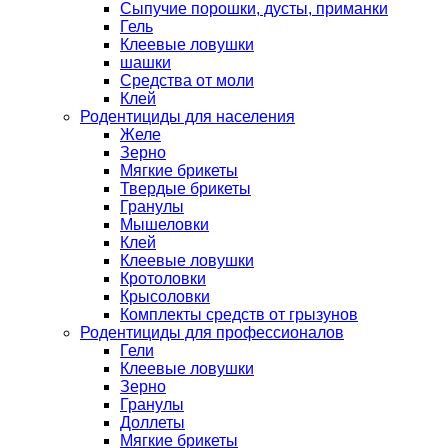
Сыпучие порошки, дусты, приманки
Гель
Клеевые ловушки
шашки
Средства от моли
Клей
Родентициды для населения
Желе
Зерно
Мягкие брикеты
Твердые брикеты
Гранулы
Мышеловки
Клей
Клеевые ловушки
Кротоловки
Крысоловки
Комплекты средств от грызунов
Родентициды для профессионалов
Гели
Клеевые ловушки
Зерно
Гранулы
Доллеты
Мягкие брикеты