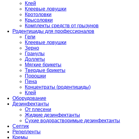
Клей
Клеевые ловушки
Кротоловки
Крысоловки
Комплекты средств от грызунов
Родентициды для профессионалов
Гели
Клеевые ловушки
Зерно
Гранулы
Доллеты
Мягкие брикеты
Твердые брикеты
Порошки
Пена
Концентраты (родентициды)
Клей
Оборудование
Дезинфектанты
От плесени
Жидкие дезинфектанты
Сухие водорастворимые дезинфектанты
Септик
Репелленты
Кремы