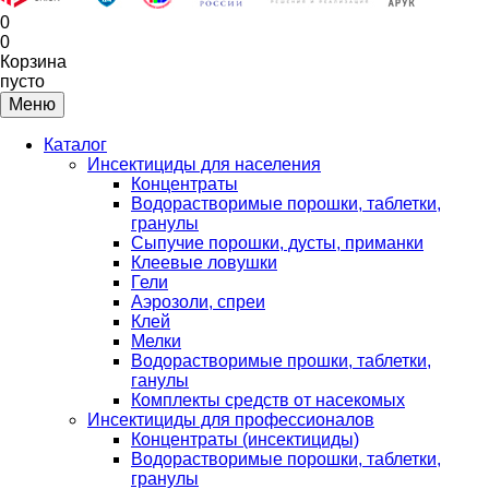
0
0
Корзина
пусто
Меню
Каталог
Инсектициды для населения
Концентраты
Водорастворимые порошки, таблетки,
гранулы
Сыпучие порошки, дусты, приманки
Клеевые ловушки
Гели
Аэрозоли, спреи
Клей
Мелки
Водорастворимые прошки, таблетки,
ганулы
Комплекты средств от насекомых
Инсектициды для профессионалов
Концентраты (инсектициды)
Водорастворимые порошки, таблетки,
гранулы