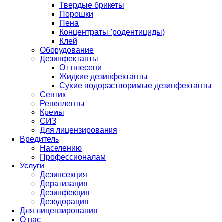
Твердые брикеты
Порошки
Пена
Концентраты (родентициды)
Клей
Оборудование
Дезинфектанты
От плесени
Жидкие дезинфектанты
Сухие водорастворимые дезинфектанты
Септик
Репелленты
Кремы
СИЗ
Для лицензирования
Вредитель
Населению
Профессионалам
Услуги
Дезинсекция
Дератизация
Дезинфекция
Дезодорация
Для лицензирования
О нас