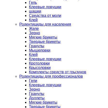
Гель
Клеевые ловушки
шашки
Средства от моли
Клей
Родентициды для населения
Желе
Зерно
Мягкие брикеты
Твердые брикеты
Гранулы
Мышеловки
Клей
Клеевые ловушки
Кротоловки
Крысоловки
Комплекты средств от грызунов
Родентициды для профессионалов
Гели
Клеевые ловушки
Зерно
Гранулы
Доллеты
Мягкие брикеты
Твердые брикеты