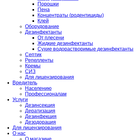
Порошки
Пена
Концентраты (родентициды)
Клей
Оборудование
Дезинфектанты
От плесени
Жидкие дезинфектанты
Сухие водорастворимые дезинфектанты
Септик
Репелленты
Кремы
СИЗ
Для лицензирования
Вредитель
Населению
Профессионалам
Услуги
Дезинсекция
Дератизация
Дезинфекция
Дезодорация
Для лицензирования
О нас
О магазине