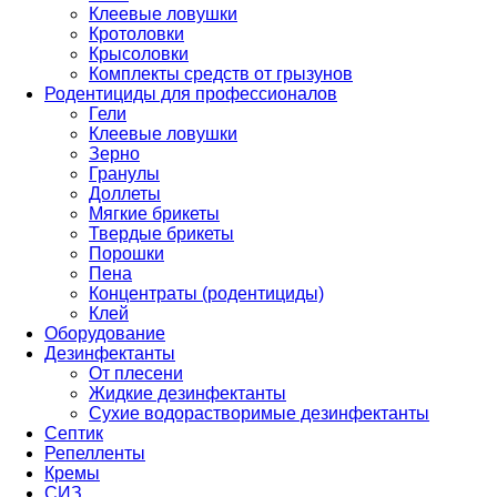
Клеевые ловушки
Кротоловки
Крысоловки
Комплекты средств от грызунов
Родентициды для профессионалов
Гели
Клеевые ловушки
Зерно
Гранулы
Доллеты
Мягкие брикеты
Твердые брикеты
Порошки
Пена
Концентраты (родентициды)
Клей
Оборудование
Дезинфектанты
От плесени
Жидкие дезинфектанты
Сухие водорастворимые дезинфектанты
Септик
Репелленты
Кремы
СИЗ