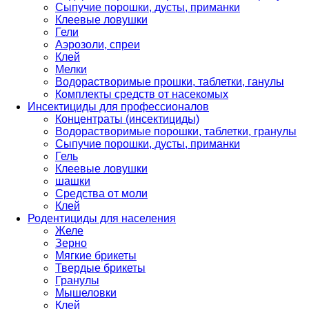
Сыпучие порошки, дусты, приманки
Клеевые ловушки
Гели
Аэрозоли, спреи
Клей
Мелки
Водорастворимые прошки, таблетки, ганулы
Комплекты средств от насекомых
Инсектициды для профессионалов
Концентраты (инсектициды)
Водорастворимые порошки, таблетки, гранулы
Сыпучие порошки, дусты, приманки
Гель
Клеевые ловушки
шашки
Средства от моли
Клей
Родентициды для населения
Желе
Зерно
Мягкие брикеты
Твердые брикеты
Гранулы
Мышеловки
Клей