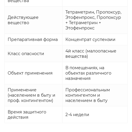
вещества
Тетраметрин, Пропоксур,
Действующее
Этофенпрокс, Пропоксур
вещество
+ Тетраметрин +
Этофенпрокс
Препаративная форма
Концентрат суспензии
4й класс (малоопасные
Класс опасности
вещества)
В помещениях, на
Объект применения
объектах различного
назначения
Применение
Профессиональным
(населением в быту и
контингентом и
проф. контингентом)
населением в быту
Время защитного
2-4 недели
действия