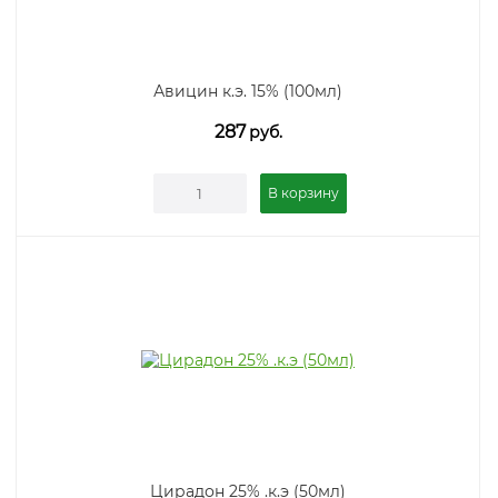
Авицин к.э. 15% (100мл)
287
руб.
В корзину
Цирадон 25% .к.э (50мл)