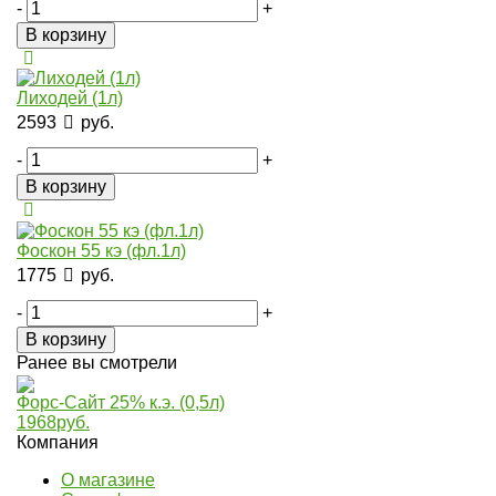
-
+
В корзину
Лиходей (1л)
2593
руб.
-
+
В корзину
Фоскон 55 кэ (фл.1л)
1775
руб.
-
+
В корзину
Ранее вы смотрели
Форс-Сайт 25% к.э. (0,5л)
1968
руб.
Компания
О магазине