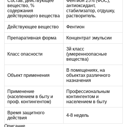
Состав, действующее
Фентион 25% (ФОС),
вещество, %
антиоксидант,
содержания
стабилизатор, отдушку,
действующего вещества
растворитель.
Действующее вещество
Фентион
Препаративная форма
Концентрат эмульсии
3й класс
Класс опасности
(умеренноопасные
вещества)
В помещениях, на
Объект применения
объектах различного
назначения
Применение
Профессиональным
(населением в быту и
контингентом и
проф. контингентом)
населением в быту
Время защитного
4-8 недель
действия
Описание