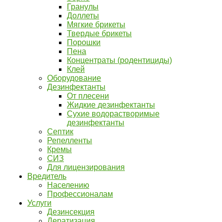
Гранулы
Доллеты
Мягкие брикеты
Твердые брикеты
Порошки
Пена
Концентраты (родентициды)
Клей
Оборудование
Дезинфектанты
От плесени
Жидкие дезинфектанты
Сухие водорастворимые
дезинфектанты
Септик
Репелленты
Кремы
СИЗ
Для лицензирования
Вредитель
Населению
Профессионалам
Услуги
Дезинсекция
Дератизация