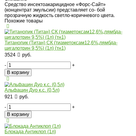
Средство инсектоакарицидное «Форс-Сайт»
(концентрат эмульсии) представляет со- бой
прозрачную жидкость светло-коричневого цвета.
Похожие товары
Титанопик (Титан) СК (тиаметоксам12,6%,лямбда-
цигалотрин 9,5%) (1л) (тн1)
3524
руб.
-
+
В корзину
Альфацин Дуо к.с. (0,5л)
921
руб.
-
+
В корзину
Блокада Антиклоп (1л)