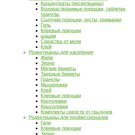
Концентраты (инсектициды)
Водорастворимые порошки, таблетки,
гранулы
Сыпучие порошки, дусты, приманки
Гель
Клеевые ловушки
шашки
Средства от моли
Клей
Родентициды для населения
Желе
Зерно
Мягкие брикеты
Твердые брикеты
Гранулы
Мышеловки
Клей
Клеевые ловушки
Кротоловки
Крысоловки
Комплекты средств от грызунов
Родентициды для профессионалов
Гели
Клеевые ловушки
Зерно