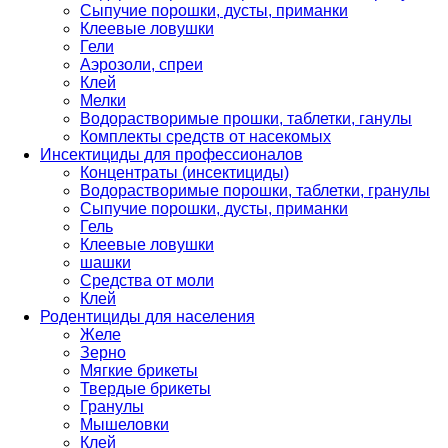
Сыпучие порошки, дусты, приманки
Клеевые ловушки
Гели
Аэрозоли, спреи
Клей
Мелки
Водорастворимые прошки, таблетки, ганулы
Комплекты средств от насекомых
Инсектициды для профессионалов
Концентраты (инсектициды)
Водорастворимые порошки, таблетки, гранулы
Сыпучие порошки, дусты, приманки
Гель
Клеевые ловушки
шашки
Средства от моли
Клей
Родентициды для населения
Желе
Зерно
Мягкие брикеты
Твердые брикеты
Гранулы
Мышеловки
Клей