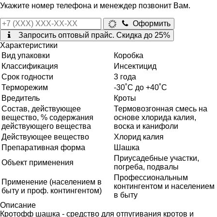
Укажите номер телефона и менеждер позвонит Вам.
Оформить
Запросить оптовый прайс. Скидка до 25%
Характеристики
Вид упаковки
Коробка
Классификация
Инсектицид
Срок годности
3 года
Терморежим
-30˚С до +40˚С
Вредитель
Кроты
Состав, действующее
Термовозгонная смесь на
вещество, % содержания
основе хлорида калия,
действующего вещества
воска и канифоли
Действующее вещество
Хлорид калия
Препаративная форма
Шашка
Приусадебные участки,
Объект применения
погреба, подвалы
Профессиональным
Применение (населением в
контингентом и населением
быту и проф. контингентом)
в быту
Описание
Кротофф шашка - средство для отпугивания кротов и