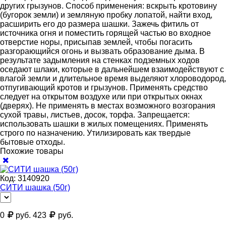
других грызунов. Способ применения: вскрыть кротовину
(бугорок земли) и земляную пробку лопатой, найти вход,
расширить его до размера шашки. Зажечь фитиль от
источника огня и поместить горящей частью во входное
отверстие норы, присыпав землей, чтобы погасить
разгорающийся огонь и вызвать образование дыма. В
результате задымления на стенках подземных ходов
оседают шлаки, которые в дальнейшем взаимодействуют с
влагой земли и длительное время выделяют хлороводород,
отпугивающий кротов и грызунов. Применять средство
следует на открытом воздухе или при открытых окнах
(дверях). Не применять в местах возможного возгорания
сухой травы, листьев, досок, торфа. Запрещается:
использовать шашки в жилых помещениях. Применять
строго по назначению. Утилизировать как твердые
бытовые отходы.
Похожие товары
Код:
3140920
СИТИ шашка (50г)
0
руб.
423
руб.