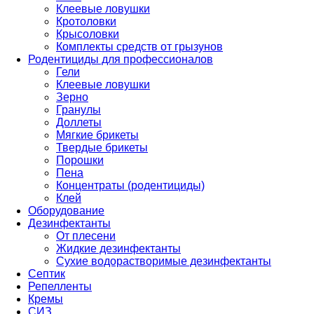
Клеевые ловушки
Кротоловки
Крысоловки
Комплекты средств от грызунов
Родентициды для профессионалов
Гели
Клеевые ловушки
Зерно
Гранулы
Доллеты
Мягкие брикеты
Твердые брикеты
Порошки
Пена
Концентраты (родентициды)
Клей
Оборудование
Дезинфектанты
От плесени
Жидкие дезинфектанты
Сухие водорастворимые дезинфектанты
Септик
Репелленты
Кремы
СИЗ