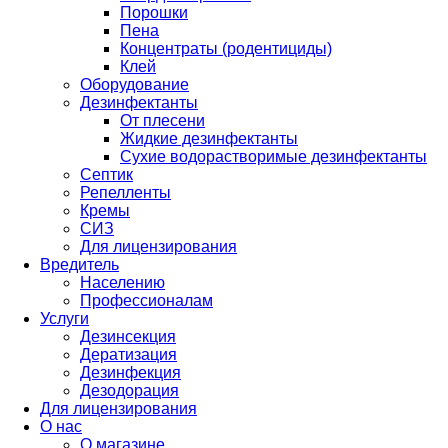
Порошки
Пена
Концентраты (родентициды)
Клей
Оборудование
Дезинфектанты
От плесени
Жидкие дезинфектанты
Сухие водорастворимые дезинфектанты
Септик
Репелленты
Кремы
СИЗ
Для лицензирования
Вредитель
Населению
Профессионалам
Услуги
Дезинсекция
Дератизация
Дезинфекция
Дезодорация
Для лицензирования
О нас
О магазине