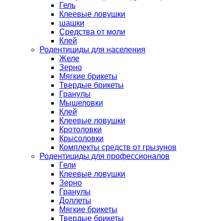
Гель
Клеевые ловушки
шашки
Средства от моли
Клей
Родентициды для населения
Желе
Зерно
Мягкие брикеты
Твердые брикеты
Гранулы
Мышеловки
Клей
Клеевые ловушки
Кротоловки
Крысоловки
Комплекты средств от грызунов
Родентициды для профессионалов
Гели
Клеевые ловушки
Зерно
Гранулы
Доллеты
Мягкие брикеты
Твердые брикеты