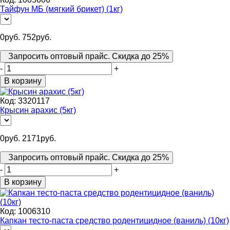
Тайфун МБ (мягкий брикет) (1кг)
0
руб.
752
руб.
Запросить оптовый прайс. Скидка до 25%
-
+
В корзину
Код:
3320117
Крысин арахис (5кг)
0
руб.
2171
руб.
Запросить оптовый прайс. Скидка до 25%
-
+
В корзину
Код:
1006310
Капкан тесто-паста средство родентицидное (ваниль) (10кг)