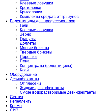
Клеевые ловушки
Кротоловки
Крысоловки
Комплекты средств от грызунов
Родентициды для профессионалов
Гели
Клеевые ловушки
Зерно
Гранулы
Доллеты
Мягкие брикеты
Твердые брикеты
Порошки
Пена
Концентраты (родентициды)
Клей
Оборудование
Дезинфектанты
От плесени
Жидкие дезинфектанты
Сухие водорастворимые дезинфектанты
Септик
Репелленты
Кремы
СИЗ