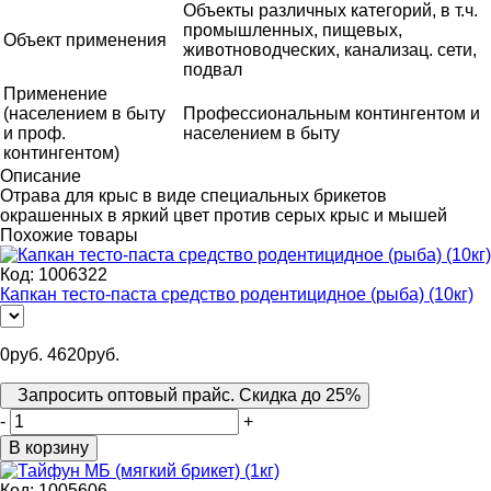
Объекты различных категорий, в т.ч.
промышленных, пищевых,
Объект применения
животноводческих, канализац. сети,
подвал
Применение
(населением в быту
Профессиональным контингентом и
и проф.
населением в быту
контингентом)
Описание
Отрава для крыс в виде специальных брикетов
окрашенных в яркий цвет против серых крыс и мышей
Похожие товары
Код:
1006322
Капкан тесто-паста средство родентицидное (рыба) (10кг)
0
руб.
4620
руб.
Запросить оптовый прайс. Скидка до 25%
-
+
В корзину
Код:
1005606