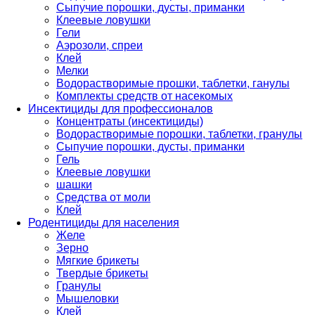
Сыпучие порошки, дусты, приманки
Клеевые ловушки
Гели
Аэрозоли, спреи
Клей
Мелки
Водорастворимые прошки, таблетки, ганулы
Комплекты средств от насекомых
Инсектициды для профессионалов
Концентраты (инсектициды)
Водорастворимые порошки, таблетки, гранулы
Сыпучие порошки, дусты, приманки
Гель
Клеевые ловушки
шашки
Средства от моли
Клей
Родентициды для населения
Желе
Зерно
Мягкие брикеты
Твердые брикеты
Гранулы
Мышеловки
Клей