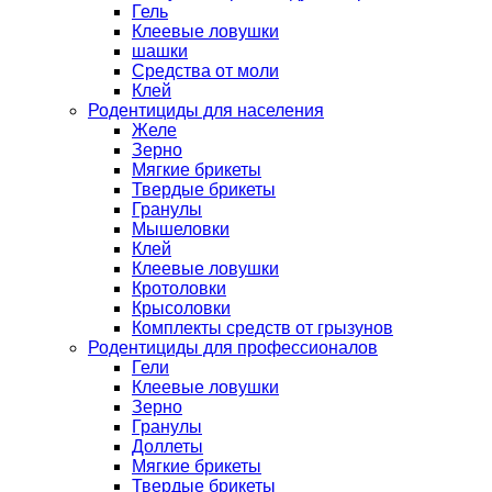
Гель
Клеевые ловушки
шашки
Средства от моли
Клей
Родентициды для населения
Желе
Зерно
Мягкие брикеты
Твердые брикеты
Гранулы
Мышеловки
Клей
Клеевые ловушки
Кротоловки
Крысоловки
Комплекты средств от грызунов
Родентициды для профессионалов
Гели
Клеевые ловушки
Зерно
Гранулы
Доллеты
Мягкие брикеты
Твердые брикеты