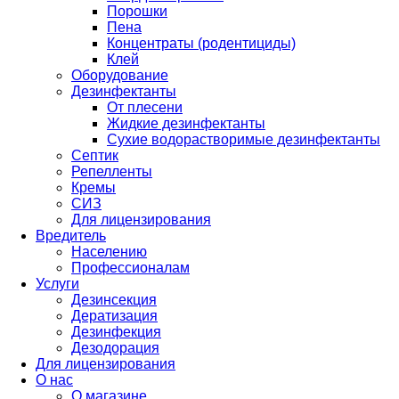
Порошки
Пена
Концентраты (родентициды)
Клей
Оборудование
Дезинфектанты
От плесени
Жидкие дезинфектанты
Сухие водорастворимые дезинфектанты
Септик
Репелленты
Кремы
СИЗ
Для лицензирования
Вредитель
Населению
Профессионалам
Услуги
Дезинсекция
Дератизация
Дезинфекция
Дезодорация
Для лицензирования
О нас
О магазине