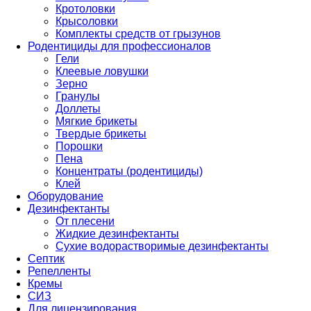
Кротоловки
Крысоловки
Комплекты средств от грызунов
Родентициды для профессионалов
Гели
Клеевые ловушки
Зерно
Гранулы
Доллеты
Мягкие брикеты
Твердые брикеты
Порошки
Пена
Концентраты (родентициды)
Клей
Оборудование
Дезинфектанты
От плесени
Жидкие дезинфектанты
Сухие водорастворимые дезинфектанты
Септик
Репелленты
Кремы
СИЗ
Для лицензирования