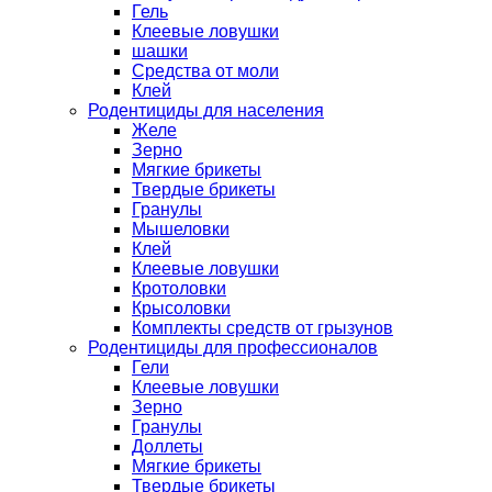
Гель
Клеевые ловушки
шашки
Средства от моли
Клей
Родентициды для населения
Желе
Зерно
Мягкие брикеты
Твердые брикеты
Гранулы
Мышеловки
Клей
Клеевые ловушки
Кротоловки
Крысоловки
Комплекты средств от грызунов
Родентициды для профессионалов
Гели
Клеевые ловушки
Зерно
Гранулы
Доллеты
Мягкие брикеты
Твердые брикеты