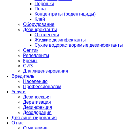
Порошки
Пена
Концентраты (родентициды)
Клей
Оборудование
Дезинфектанты
От плесени
Жидкие дезинфектанты
Сухие водорастворимые дезинфектанты
Септик
Репелленты
Кремы
СИЗ
Для лицензирования
Вредитель
Населению
Профессионалам
Услуги
Дезинсекция
Дератизация
Дезинфекция
Дезодорация
Для лицензирования
О нас
О магазине