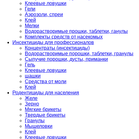
Клеевые ловушки
Гели
Аэрозоли, спреи
Клей
Мелки
Водорастворимые прошки, таблетки, ганулы
Комплекты средств от насекомых
Инсектициды для профессионалов
Концентраты (инсектициды)
Водорастворимые порошки, таблетки, гранулы
Сыпучие порошки, дусты, приманки
Гель
Клеевые ловушки
шашки
Средства от моли
Клей
Родентициды для населения
Желе
Зерно
Мягкие брикеты
Твердые брикеты
Гранулы
Мышеловки
Клей
Клеевые ловушки