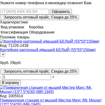
Укажите номер телефона и менеждер позвонит Вам.
Оформить
Запросить оптовый прайс. Скидка до 25%
Характеристики
Вид упаковки
Коробка
Классификация
Оборудование
Похожие товары
Код:
71226-1439
Контейнер картонный д/мышей БЕЛЫЙ (55*55*150мм)
0
руб.
29
руб.
Запросить оптовый прайс. Скидка до 25%
-
+
В корзину
Код:
1005914
Приманочная станция от мышей Мистер Маус (Mr. Mouse)
(13*7,5*4/30) (MR-1945)