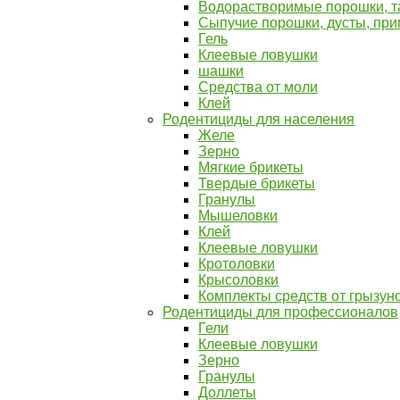
Водорастворимые порошки, та
Сыпучие порошки, дусты, пр
Гель
Клеевые ловушки
шашки
Средства от моли
Клей
Родентициды для населения
Желе
Зерно
Мягкие брикеты
Твердые брикеты
Гранулы
Мышеловки
Клей
Клеевые ловушки
Кротоловки
Крысоловки
Комплекты средств от грызун
Родентициды для профессионалов
Гели
Клеевые ловушки
Зерно
Гранулы
Доллеты