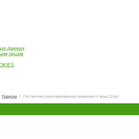
ных данных
тьим лицам
OOKIES
Гранулы
Песткиллер гранулированная приманка от крыс (10кг)
ки, гранулы