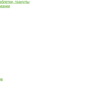
блетки, гранулы
иманки
ов