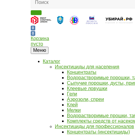
0
0
Корзина
пусто
Меню
Каталог
Инсектициды для населения
Концентраты
Водорастворимые порошки, та
Сыпучие порошки, дусты, пр
Клеевые ловушки
Гели
Аэрозоли, спреи
Клей
Мелки
Водорастворимые прошки, таб
Комплекты средств от насеко
Инсектициды для профессионалов
Концентраты (инсектициды)