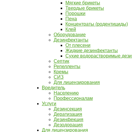
Мягкие брикеты
Твердые брикеты
Порошки
Пена
Концентраты (родентициды)
Клей
Оборудование
Дезинфектанты
От плесени
Жидкие дезинфектанты
Сухие водорастворимые дез
Септик
Репелленты
Кремы
СИЗ
Для лицензирования
Вредитель
Населению
Профессионалам
Услуги
Дезинсекция
Дератизация
Дезинфекция
Дезодорация
Для лицензирования