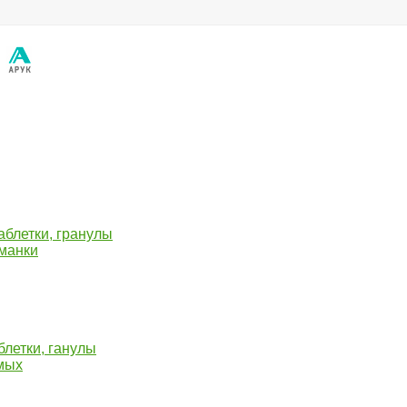
блетки, гранулы
иманки
летки, ганулы
мых