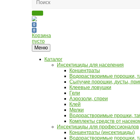
0
0
Корзина
пусто
Меню
Каталог
Инсектициды для населения
Концентраты
Водорастворимые порошки, та
Сыпучие порошки, дусты, пр
Клеевые ловушки
Гели
Аэрозоли, спреи
Клей
Мелки
Водорастворимые прошки, таб
Комплекты средств от насеко
Инсектициды для профессионалов
Концентраты (инсектициды)
Водорастворимые порошки, та