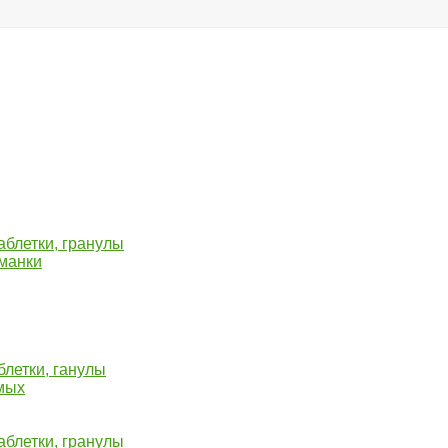
блетки, гранулы
иманки
летки, ганулы
мых
блетки, гранулы