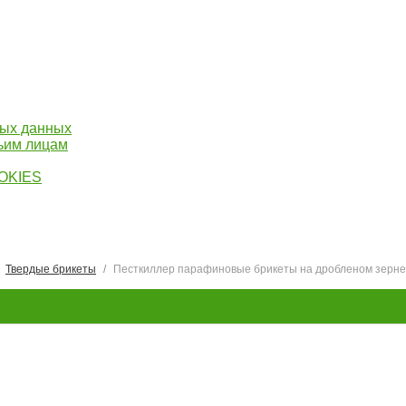
ных данных
тьим лицам
OOKIES
Твердые брикеты
Песткиллер парафиновые брикеты на дробленом зерне 
ки, гранулы
и