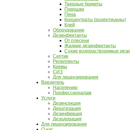
Твердые брикеты
Порошки
Пена
Концентраты (родентициды)
Клей
Оборудование
Дезинфектанты
От плесени
Жидкие дезинфектанты
Сухие водорастворимые дез
Септик
Репелленты
Кремы
СИЗ
Для лицензирования
Вредитель
Населению
Профессионалам
Услуги
Дезинсекция
Дератизация
Дезинфекция
Дезодорация
Для лицензирования
О нас