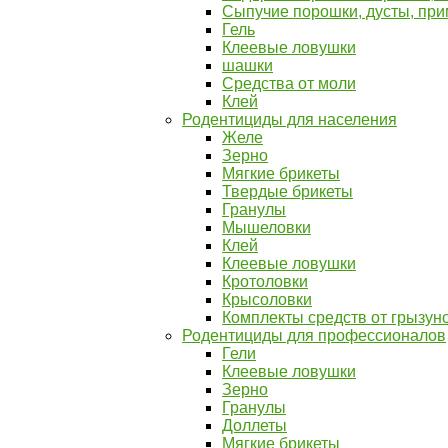
Сыпучие порошки, дусты, пр
Гель
Клеевые ловушки
шашки
Средства от моли
Клей
Родентициды для населения
Желе
Зерно
Мягкие брикеты
Твердые брикеты
Гранулы
Мышеловки
Клей
Клеевые ловушки
Кротоловки
Крысоловки
Комплекты средств от грызун
Родентициды для профессионалов
Гели
Клеевые ловушки
Зерно
Гранулы
Доллеты
Мягкие брикеты