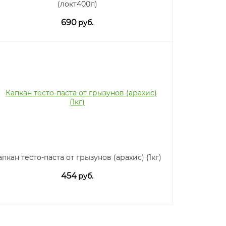
(локт400п)
690
руб.
апкан тесто-паста от грызунов (арахис) (1кг)
454
руб.