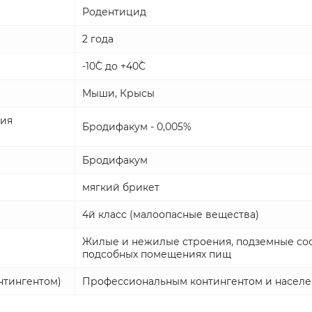
Родентицид
2 года
-10˚С до +40˚С
Мыши, Крысы
ния
Бродифакум - 0,005%
Бродифакум
мягкий брикет
4й класс (малоопасные вещества)
Жилые и нежилые строения, подземные соор
подсобных помещениях пищ
нтингентом)
Профессиональным контингентом и населе