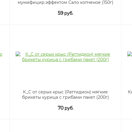
мумифицир.эффектом Сало копченое (150г)
59
руб.
К_С от серых крыс (Раттидион) мягкие
К
брикеты курица с грибами пакет (200г)
70
руб.