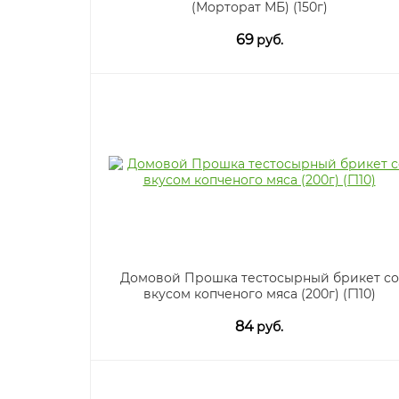
(Морторат МБ) (150г)
69
руб.
Домовой Прошка тестосырный брикет со
вкусом копченого мяса (200г) (Г110)
84
руб.