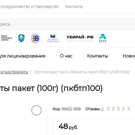
Сотрудничество и Партнёрство
Контакты
ля лицензирования
О нас
Контакты
Ново
ягкие брикеты
Против крыс тесто-брикеты пакет (100г) (пкбтп100)
ы пакет (100г) (пкбтп100)
Код:
95622-1818
Отзывы:
0
48
руб.