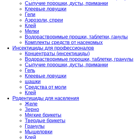
Сыпучие порошки, дусты, приманки
Клеевые ловушки
Гели
Аэрозоли, спреи
Клей
Мелки
Водорастворимые прошки, таблетки, ганулы
Комплекты средств от насекомых
Инсектициды для профессионалов
Концентраты (инсектициды)
Водорастворимые порошки, таблетки, гранулы
Сыпучие порошки, дусты, приманки
Гель
Клеевые ловушки
шашки
Средства от моли
Клей
Родентициды для населения
Желе
Зерно
Мягкие брикеты
Твердые брикеты
Гранулы
Мышеловки
Клей