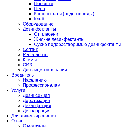
Порошки
Пена
Концентраты (родентициды)
Клей
Оборудование
Дезинфектанты
От плесени
Жидкие дезинфектанты
Сухие водорастворимые дезинфектанты
Септик
Репелленты
Кремы
СИЗ
Для лицензирования
Вредитель
Населению
Профессионалам
Услуги
Дезинсекция
Дератизация
Дезинфекция
Дезодорация
Для лицензирования
О нас
О магазине