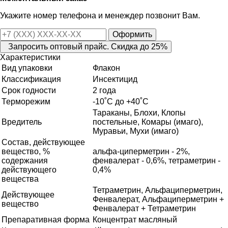
Укажите номер телефона и менеждер позвонит Вам.
Оформить
Запросить оптовый прайс. Скидка до 25%
Характеристики
Вид упаковки
Флакон
Классификация
Инсектицид
Срок годности
2 года
Терморежим
-10˚С до +40˚С
Тараканы, Блохи, Клопы
Вредитель
постельные, Комары (имаго),
Муравьи, Мухи (имаго)
Состав, действующее
вещество, %
альфа-циперметрин - 2%,
содержания
фенвалерат - 0,6%, тетраметрин -
действующего
0,4%
вещества
Тетраметрин, Альфациперметрин,
Действующее
Фенвалерат, Альфациперметрин +
вещество
Фенвалерат + Тетраметрин
Препаративная форма
Концентрат масляный