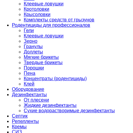
Клеевые ловушки
Кротоловки
Крысоловки
Комплекты средств от грызунов
Родентициды для профессионалов
Гели
Клеевые ловушки
Зерно
Гранулы
Доллеты
Мягкие брикеты
Твердые брикеты
Порошки
Пена
Концентраты (родентициды)
Клей
Оборудование
Дезинфектанты
От плесени
Жидкие дезинфектанты
Сухие водорастворимые дезинфектанты
Септик
Репелленты
Кремы
СИЗ