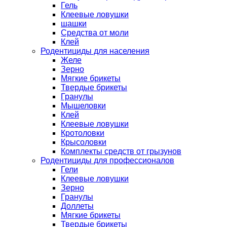
Гель
Клеевые ловушки
шашки
Средства от моли
Клей
Родентициды для населения
Желе
Зерно
Мягкие брикеты
Твердые брикеты
Гранулы
Мышеловки
Клей
Клеевые ловушки
Кротоловки
Крысоловки
Комплекты средств от грызунов
Родентициды для профессионалов
Гели
Клеевые ловушки
Зерно
Гранулы
Доллеты
Мягкие брикеты
Твердые брикеты