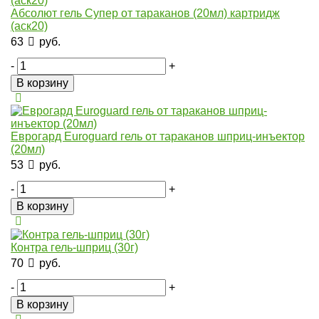
Абсолют гель Супер от тараканов (20мл) картридж
(аск20)
63
руб.
-
+
В корзину
Еврогард Euroguard гель от тараканов шприц-инъектор
(20мл)
53
руб.
-
+
В корзину
Контра гель-шприц (30г)
70
руб.
-
+
В корзину