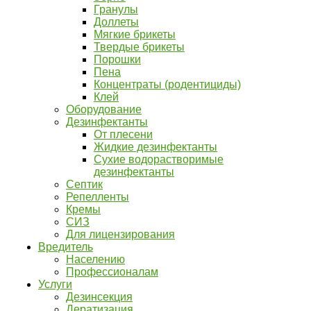
Гранулы
Доллеты
Мягкие брикеты
Твердые брикеты
Порошки
Пена
Концентраты (родентициды)
Клей
Оборудование
Дезинфектанты
От плесени
Жидкие дезинфектанты
Сухие водорастворимые
дезинфектанты
Септик
Репелленты
Кремы
СИЗ
Для лицензирования
Вредитель
Населению
Профессионалам
Услуги
Дезинсекция
Дератизация