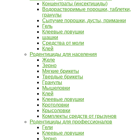
Концентраты (инсектициды)
Водорастворимые порошки, таблетки,
гранулы
Сыпучие порошки, дусты, приманки
Гель
Клеевые ловушки
шашки
Средства от моли
Клей
Родентициды для населения
Желе
Зерно
Мягкие брикеты
Твердые брикеты
Гранулы
Мышеловки
Клей
Клеевые ловушки
Кротоловки
Крысоловки
Комплекты средств от грызунов
Родентициды для профессионалов
Гели
Клеевые ловушки
Зерно