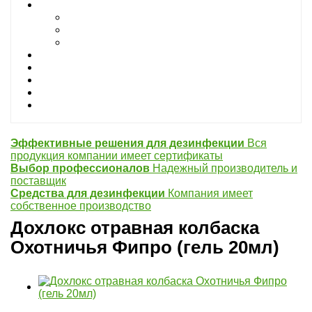
Дезинфектанты
От плесени
Жидкие дезинфектанты
Сухие водорастворимые дезинфектанты
Септик
Репелленты
Кремы
СИЗ
Для лицензирования
Эффективные решения для дезинфекции
Вся
продукция компании имеет сертификаты
Выбор профессионалов
Надежный производитель и
поставщик
Средства для дезинфекции
Компания имеет
собственное производство
Дохлокс отравная колбаска
Охотничья Фипро (гель 20мл)