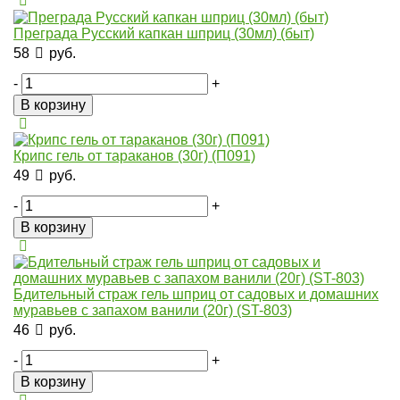
Преграда Русский капкан шприц (30мл) (быт)
58
руб.
-
+
В корзину
Крипс гель от тараканов (30г) (П091)
49
руб.
-
+
В корзину
Бдительный страж гель шприц от садовых и домашних
муравьев с запахом ванили (20г) (ST-803)
46
руб.
-
+
В корзину