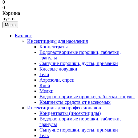
0
0
Корзина
пусто
Меню
Каталог
Инсектициды для населения
Концентраты
Водорастворимые порошки, таблетки,
гранулы
Сыпучие порошки, дусты, приманки
Клеевые ловушки
Гели
Аэрозоли, спреи
Клей
Мелки
Водорастворимые прошки, таблетки, ганулы
Комплекты средств от насекомых
Инсектициды для профессионалов
Концентраты (инсектициды)
Водорастворимые порошки, таблетки,
гранулы
Сыпучие порошки, дусты, приманки
Гель