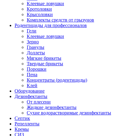
Клеевые ловушки
Кротоловки
Крысоловки
Комплекты средств от грызунов
Родентициды для профессионалов
Гели
Клеевые ловушки
Зерно
Гранулы
Доллеты
Мягкие брикеты
Твердые брикеты
Порошки
Пена
Концентраты (родентициды)
Клей
Оборудование
Дезинфектанты
От плесени
Жидкие дезинфектанты
Сухие водорастворимые дезинфектанты
Септик
Репелленты
Кремы
СИЗ