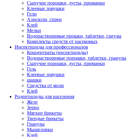
Сыпучие порошки, дусты, приманки
Клеевые ловушки
Гели
Аэрозоли, спреи
Клей
Мелки
Водорастворимые прошки, таблетки, ганулы
Комплекты средств от насекомых
Инсектициды для профессионалов
Концентраты (инсектициды)
Водорастворимые порошки, таблетки, гранулы
Сыпучие порошки, дусты, приманки
Гель
Клеевые ловушки
шашки
Средства от моли
Клей
Родентициды для населения
Желе
Зерно
Мягкие брикеты
Твердые брикеты
Гранулы
Мышеловки
Клей