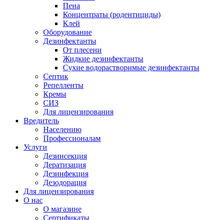
Пена
Концентраты (родентициды)
Клей
Оборудование
Дезинфектанты
От плесени
Жидкие дезинфектанты
Сухие водорастворимые дезинфектанты
Септик
Репелленты
Кремы
СИЗ
Для лицензирования
Вредитель
Населению
Профессионалам
Услуги
Дезинсекция
Дератизация
Дезинфекция
Дезодорация
Для лицензирования
О нас
О магазине
Сертификаты