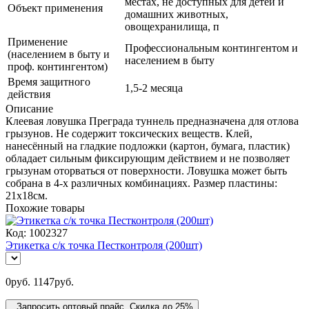
местах, не доступных для детей и
Объект применения
домашних животных,
овощехранилища, п
Применение
Профессиональным контингентом и
(населением в быту и
населением в быту
проф. контингентом)
Время защитного
1,5-2 месяца
действия
Описание
Клеевая ловушка Преграда туннель предназначена для отлова
грызунов. Не содержит токсических веществ. Клей,
нанесённый на гладкие подложки (картон, бумага, пластик)
обладает сильным фиксирующим действием и не позволяет
грызунам оторваться от поверхности. Ловушка может быть
собрана в 4-х различных комбинациях. Размер пластины:
21х18см.
Похожие товары
Код:
1002327
Этикетка с/к точка Пестконтроля (200шт)
0
руб.
1147
руб.
Запросить оптовый прайс. Скидка до 25%