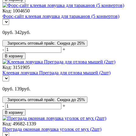
Код:
1004650
Форс-сайт клеевая ловушка для тараканов (5 конвертов)
0
руб.
342
руб.
Запросить оптовый прайс. Скидка до 25%
-
+
В корзину
Код:
3151905
Клеевая ловушка Преграда для отлова мышей (2шт)
0
руб.
139
руб.
Запросить оптовый прайс. Скидка до 25%
-
+
В корзину
Код:
49682-1339
Преграда оконная ловушка уголок от мух (2шт)