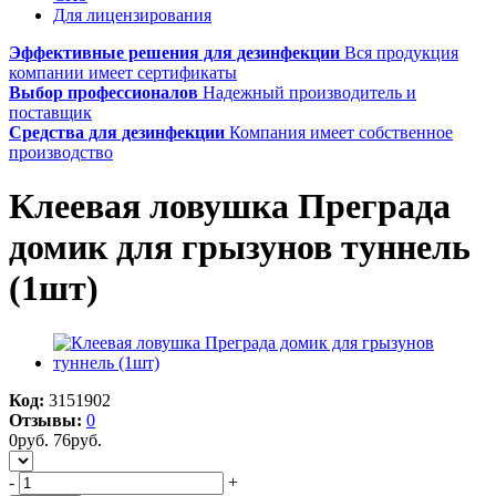
Для лицензирования
Эффективные решения для дезинфекции
Вся продукция
компании имеет сертификаты
Выбор профессионалов
Надежный производитель и
поставщик
Средства для дезинфекции
Компания имеет собственное
производство
Клеевая ловушка Преграда
домик для грызунов туннель
(1шт)
Код:
3151902
Отзывы:
0
0
руб.
76
руб.
-
+