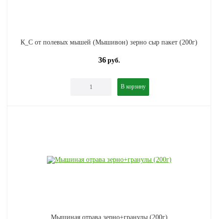
К_С от полевых мышей (Мышивон) зерно сыр пакет (200г)
36
руб.
В корзину
Мышиная отрава зерно+гранулы (200г)