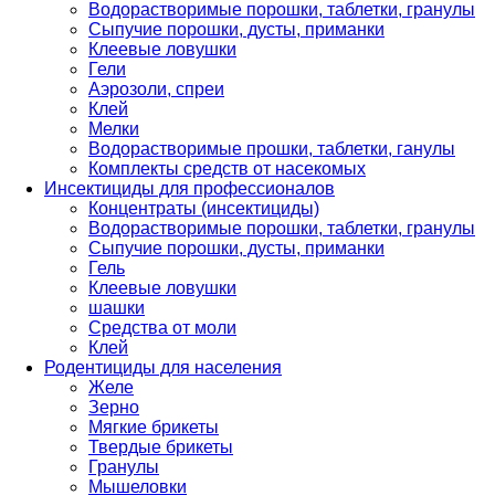
Водорастворимые порошки, таблетки, гранулы
Сыпучие порошки, дусты, приманки
Клеевые ловушки
Гели
Аэрозоли, спреи
Клей
Мелки
Водорастворимые прошки, таблетки, ганулы
Комплекты средств от насекомых
Инсектициды для профессионалов
Концентраты (инсектициды)
Водорастворимые порошки, таблетки, гранулы
Сыпучие порошки, дусты, приманки
Гель
Клеевые ловушки
шашки
Средства от моли
Клей
Родентициды для населения
Желе
Зерно
Мягкие брикеты
Твердые брикеты
Гранулы
Мышеловки