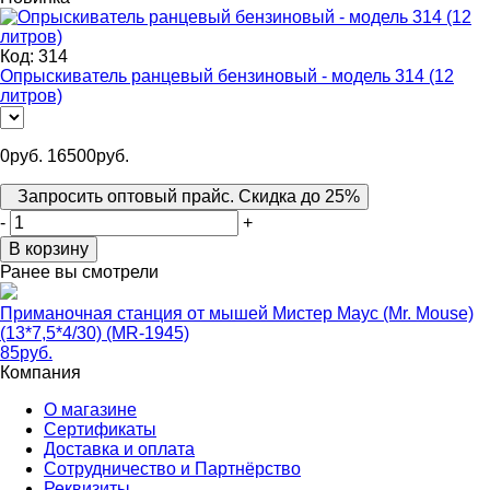
Код:
314
Опрыскиватель ранцевый бензиновый - модель 314 (12
литров)
0
руб.
16500
руб.
Запросить оптовый прайс. Скидка до 25%
-
+
В корзину
Ранее вы смотрели
Приманочная станция от мышей Мистер Маус (Mr. Mouse)
(13*7,5*4/30) (MR-1945)
85
руб.
Компания
О магазине
Сертификаты
Доставка и оплата
Сотрудничество и Партнёрство
Реквизиты