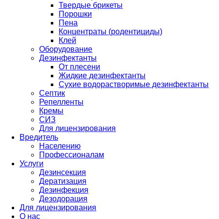
Твердые брикеты
Порошки
Пена
Концентраты (родентициды)
Клей
Оборудование
Дезинфектанты
От плесени
Жидкие дезинфектанты
Сухие водорастворимые дезинфектанты
Септик
Репелленты
Кремы
СИЗ
Для лицензирования
Вредитель
Населению
Профессионалам
Услуги
Дезинсекция
Дератизация
Дезинфекция
Дезодорация
Для лицензирования
О нас