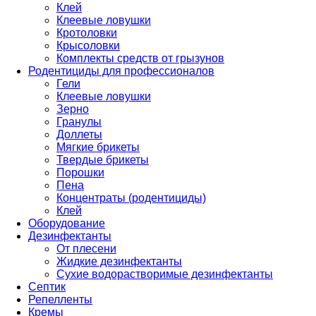
Клей
Клеевые ловушки
Кротоловки
Крысоловки
Комплекты средств от грызунов
Родентициды для профессионалов
Гели
Клеевые ловушки
Зерно
Гранулы
Доллеты
Мягкие брикеты
Твердые брикеты
Порошки
Пена
Концентраты (родентициды)
Клей
Оборудование
Дезинфектанты
От плесени
Жидкие дезинфектанты
Сухие водорастворимые дезинфектанты
Септик
Репелленты
Кремы