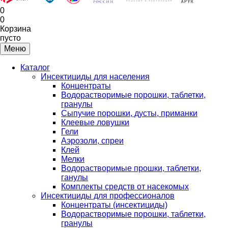
0
0
Корзина
пусто
Меню
Каталог
Инсектициды для населения
Концентраты
Водорастворимые порошки, таблетки,
гранулы
Сыпучие порошки, дусты, приманки
Клеевые ловушки
Гели
Аэрозоли, спреи
Клей
Мелки
Водорастворимые прошки, таблетки,
ганулы
Комплекты средств от насекомых
Инсектициды для профессионалов
Концентраты (инсектициды)
Водорастворимые порошки, таблетки,
гранулы