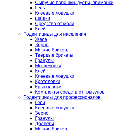
Сыпучие порошки, дусты, приманки
Гель
Клеевые ловушки
шашки
Средства от моли
Клей
Родентициды для населения
Желе
Зерно
Мягкие брикеты
Твердые брикеты
Гранулы
Мышеловки
Клей
Клеевые ловушки
Кротоловки
Крысоловки
Комплекты средств от грызунов
Родентициды для профессионалов
Гели
Клеевые ловушки
Зерно
Гранулы
Доллеты
Мягкие брикеты