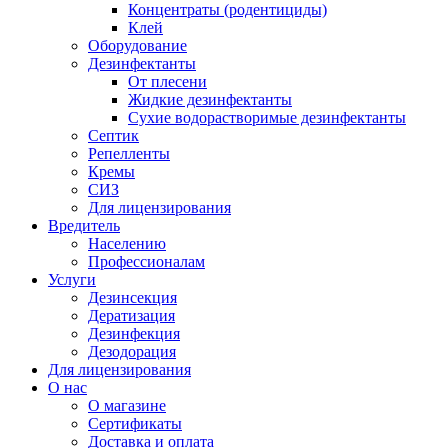
Концентраты (родентициды)
Клей
Оборудование
Дезинфектанты
От плесени
Жидкие дезинфектанты
Сухие водорастворимые дезинфектанты
Септик
Репелленты
Кремы
СИЗ
Для лицензирования
Вредитель
Населению
Профессионалам
Услуги
Дезинсекция
Дератизация
Дезинфекция
Дезодорация
Для лицензирования
О нас
О магазине
Сертификаты
Доставка и оплата