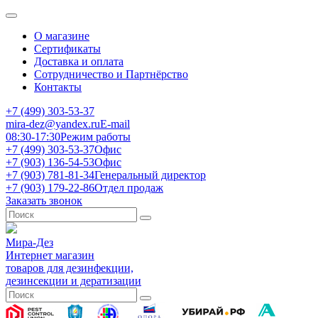
О магазине
Сертификаты
Доставка и оплата
Сотрудничество и Партнёрство
Контакты
+7 (499) 303-53-37
mira-dez@yandex.ru
E-mail
08:30-17:30
Режим работы
+7 (499) 303-53-37
Офис
+7 (903) 136-54-53
Офис
+7 (903) 781-81-34
Генеральный директор
+7 (903) 179-22-86
Отдел продаж
Заказать звонок
Мира-Дез
Интернет магазин
товаров для дезинфекции,
дезинсекции и дератизации