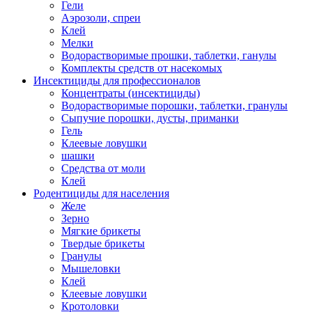
Гели
Аэрозоли, спреи
Клей
Мелки
Водорастворимые прошки, таблетки, ганулы
Комплекты средств от насекомых
Инсектициды для профессионалов
Концентраты (инсектициды)
Водорастворимые порошки, таблетки, гранулы
Сыпучие порошки, дусты, приманки
Гель
Клеевые ловушки
шашки
Средства от моли
Клей
Родентициды для населения
Желе
Зерно
Мягкие брикеты
Твердые брикеты
Гранулы
Мышеловки
Клей
Клеевые ловушки
Кротоловки