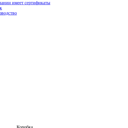
пании имеет сертификаты
к
зводство
Коробка