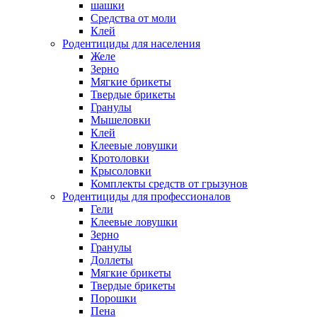
шашки
Средства от моли
Клей
Родентициды для населения
Желе
Зерно
Мягкие брикеты
Твердые брикеты
Гранулы
Мышеловки
Клей
Клеевые ловушки
Кротоловки
Крысоловки
Комплекты средств от грызунов
Родентициды для профессионалов
Гели
Клеевые ловушки
Зерно
Гранулы
Доллеты
Мягкие брикеты
Твердые брикеты
Порошки
Пена