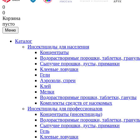
0
0
Корзина
пусто
Меню
Каталог
Инсектициды для населения
Концентраты
Водорастворимые порошки, таблетки, гранул
Сыпучие порошки, дусты, приманки
Клеевые ловушки
Гели
Аэрозоли, спреи
Клей
Мелки
Водорастворимые прошки, таблетки, ганулы
Комплекты средств от насекомых
Инсектициды для профессионалов
Концентраты (инсектициды)
Водорастворимые порошки, таблетки, гранул
Сыпучие порошки, дусты, приманки
Гель
Клеевые ловушки