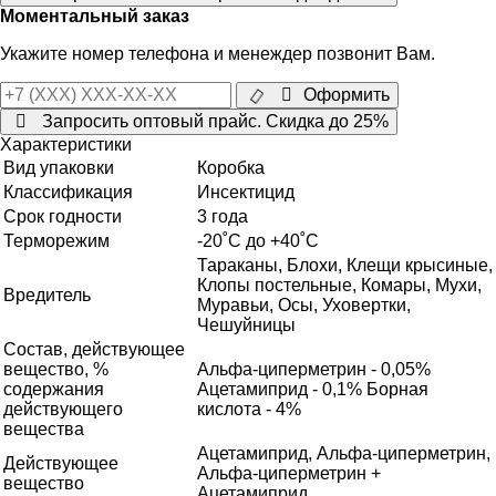
Моментальный заказ
Укажите номер телефона и менеждер позвонит Вам.
Оформить
Запросить оптовый прайс. Скидка до 25%
Характеристики
Вид упаковки
Коробка
Классификация
Инсектицид
Срок годности
3 года
Терморежим
-20˚С до +40˚С
Тараканы, Блохи, Клещи крысиные,
Клопы постельные, Комары, Мухи,
Вредитель
Муравьи, Осы, Уховертки,
Чешуйницы
Состав, действующее
вещество, %
Альфа-циперметрин - 0,05%
содержания
Ацетамиприд - 0,1% Борная
действующего
кислота - 4%
вещества
Ацетамиприд, Альфа-циперметрин,
Действующее
Альфа-циперметрин +
вещество
Ацетамиприд