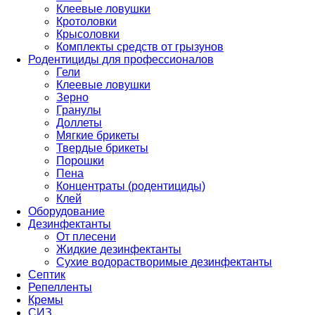
Клеевые ловушки
Кротоловки
Крысоловки
Комплекты средств от грызунов
Родентициды для профессионалов
Гели
Клеевые ловушки
Зерно
Гранулы
Доллеты
Мягкие брикеты
Твердые брикеты
Порошки
Пена
Концентраты (родентициды)
Клей
Оборудование
Дезинфектанты
От плесени
Жидкие дезинфектанты
Сухие водорастворимые дезинфектанты
Септик
Репелленты
Кремы
СИЗ