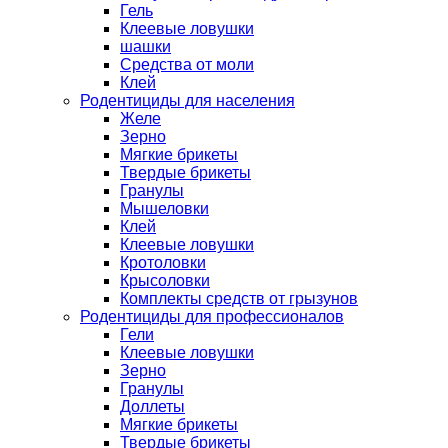
Гель
Клеевые ловушки
шашки
Средства от моли
Клей
Родентициды для населения
Желе
Зерно
Мягкие брикеты
Твердые брикеты
Гранулы
Мышеловки
Клей
Клеевые ловушки
Кротоловки
Крысоловки
Комплекты средств от грызунов
Родентициды для профессионалов
Гели
Клеевые ловушки
Зерно
Гранулы
Доллеты
Мягкие брикеты
Твердые брикеты