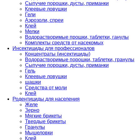
Сыпучие порошки, дусты, приманки
Клеевые ловушки
Гели
Аэрозоли, спреи
Клей
Мелки
Водорастворимые прошки, таблетки, ганулы
Комплекты средств от насекомых
Инсектициды для профессионалов
Концентраты (инсектициды)
Водорастворимые порошки, таблетки, гранулы
Сыпучие порошки, дусты, приманки
Гель
Клеевые ловушки
шашки
Средства от моли
Клей
Родентициды для населения
Желе
Зерно
Мягкие брикеты
Твердые брикеты
Гранулы
Мышеловки
Клей