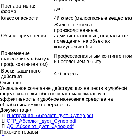
Препаративная
дуст
форма
Класс опасности
4й класс (малоопасные вещества)
Жилые, нежилые,
производственные,
Объект применения
административные, подвальные
помещения; на объектах
коммунально-бы
Применение
Профессиональным контингентом
(населением в быту и
и населением в быту
проф. контингентом)
Время защитного
4-6 недель
действия
Описание
Уникальное сочетание действующих веществ в удобной
форме упаковки, обеспечивает максимальную
эффективность и удобное нанесение средства на
обрабатываемую поверхность.
Документация
Инструкция_Абсолют_дуст_Супер.pdf
СГР_Абсолют_дуст_Супер.pdf
ДС_Абсолют_дуст_Супер.pdf
Похожие товары