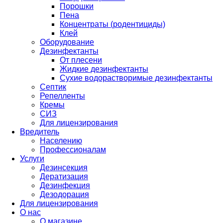
Порошки
Пена
Концентраты (родентициды)
Клей
Оборудование
Дезинфектанты
От плесени
Жидкие дезинфектанты
Сухие водорастворимые дезинфектанты
Септик
Репелленты
Кремы
СИЗ
Для лицензирования
Вредитель
Населению
Профессионалам
Услуги
Дезинсекция
Дератизация
Дезинфекция
Дезодорация
Для лицензирования
О нас
О магазине