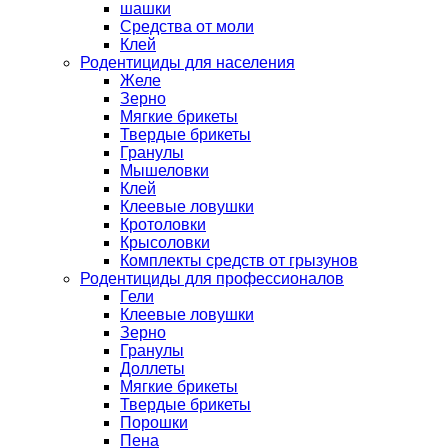
шашки
Средства от моли
Клей
Родентициды для населения
Желе
Зерно
Мягкие брикеты
Твердые брикеты
Гранулы
Мышеловки
Клей
Клеевые ловушки
Кротоловки
Крысоловки
Комплекты средств от грызунов
Родентициды для профессионалов
Гели
Клеевые ловушки
Зерно
Гранулы
Доллеты
Мягкие брикеты
Твердые брикеты
Порошки
Пена