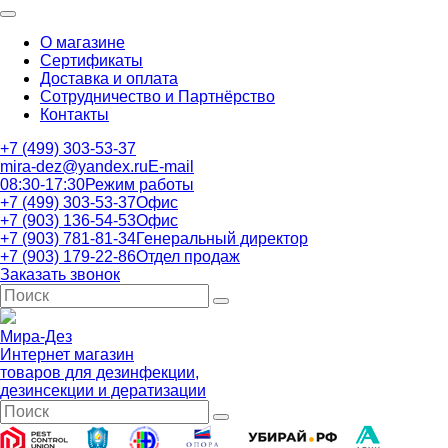
О магазине
Сертификаты
Доставка и оплата
Сотрудничество и Партнёрство
Контакты
+7 (499) 303-53-37
mira-dez@yandex.ru
E-mail
08:30-17:30
Режим работы
+7 (499) 303-53-37
Офис
+7 (903) 136-54-53
Офис
+7 (903) 781-81-34
Генеральный директор
+7 (903) 179-22-86
Отдел продаж
Заказать звонок
Мира-Дез
Интернет магазин
товаров для дезинфекции,
дезинсекции и дератизации