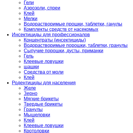
Гели
Аэрозоли, спреи
Клей
Мелки
Водорастворимые прошки, таблетки, ганулы
Комплекты средств от насекомых
Инсектициды для профессионалов
Концентраты (инсектициды)
Водорастворимые порошки, таблетки, гранулы
Сыпучие порошки, дусты, приманки
Гель
Клеевые ловушки
шашки
Средства от моли
Клей
Родентициды для населения
Желе
Зерно
Мягкие брикеты
Твердые брикеты
Гранулы
Мышеловки
Клей
Клеевые ловушки
Кротоловки