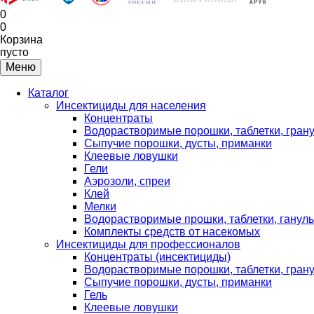
0
0
Корзина
пусто
Меню
Каталог
Инсектициды для населения
Концентраты
Водорастворимые порошки, таблетки, гран
Сыпучие порошки, дусты, приманки
Клеевые ловушки
Гели
Аэрозоли, спреи
Клей
Мелки
Водорастворимые прошки, таблетки, ганул
Комплекты средств от насекомых
Инсектициды для профессионалов
Концентраты (инсектициды)
Водорастворимые порошки, таблетки, гран
Сыпучие порошки, дусты, приманки
Гель
Клеевые ловушки