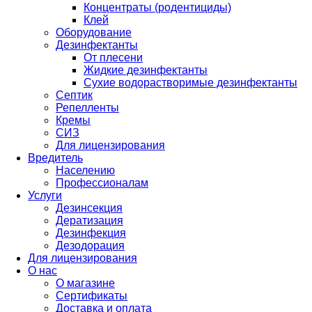
Концентраты (родентициды)
Клей
Оборудование
Дезинфектанты
От плесени
Жидкие дезинфектанты
Сухие водорастворимые дезинфектанты
Септик
Репелленты
Кремы
СИЗ
Для лицензирования
Вредитель
Населению
Профессионалам
Услуги
Дезинсекция
Дератизация
Дезинфекция
Дезодорация
Для лицензирования
О нас
О магазине
Сертификаты
Доставка и оплата