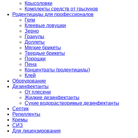
Крысоловки
Комплекты средств от грызунов
Родентициды для профессионалов
Гели
Клеевые ловушки
Зерно
Гранулы
Доллеты
Мягкие брикеты
Твердые брикеты
Порошки
Пена
Концентраты (родентициды)
Клей
Оборудование
Дезинфектанты
От плесени
Жидкие дезинфектанты
Сухие водорастворимые дезинфектанты
Септик
Репелленты
Кремы
СИЗ
Для лицензирования