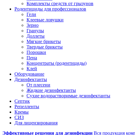
Комплекты средств от грызунов
Родентициды для профессионалов
Гели
Клеевые ловушки
Зерно
Гранулы
Доллеты
Мягкие брикеты
Твердые брикеты
Порошки
Пена
Концентраты (родентициды)
Клей
Оборудование
Дезинфектанты
От плесени
Жидкие дезинфектанты
Сухие водорастворимые дезинфектанты
Септик
Репелленты
Кремы
СИЗ
Для лицензирования
Эффективные решения для дезинфекции
Вся продукция ком