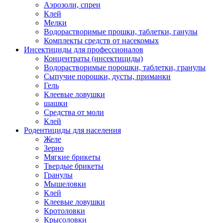
Аэрозоли, спреи
Клей
Мелки
Водорастворимые прошки, таблетки, ганулы
Комплекты средств от насекомых
Инсектициды для профессионалов
Концентраты (инсектициды)
Водорастворимые порошки, таблетки, гранулы
Сыпучие порошки, дусты, приманки
Гель
Клеевые ловушки
шашки
Средства от моли
Клей
Родентициды для населения
Желе
Зерно
Мягкие брикеты
Твердые брикеты
Гранулы
Мышеловки
Клей
Клеевые ловушки
Кротоловки
Крысоловки