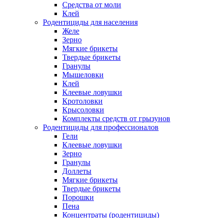
Средства от моли
Клей
Родентициды для населения
Желе
Зерно
Мягкие брикеты
Твердые брикеты
Гранулы
Мышеловки
Клей
Клеевые ловушки
Кротоловки
Крысоловки
Комплекты средств от грызунов
Родентициды для профессионалов
Гели
Клеевые ловушки
Зерно
Гранулы
Доллеты
Мягкие брикеты
Твердые брикеты
Порошки
Пена
Концентраты (родентициды)