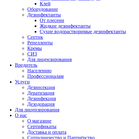
Клей
Оборудование
Дезинфектанты
От плесени
Жидкие дезинфектанты
Сухие водорастворимые дезинфектанты
Септик
Репелленты
Кремы
СИЗ
Для лицензирования
Вредитель
Населению
Профессионалам
Услуги
Дезинсекция
Дератизация
Дезинфекция
Дезодорация
Для лицензирования
О нас
О магазине
Сертификаты
Доставка и оплата
Сотрудничество и Партнёрство