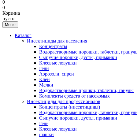
0
0
Корзина
пусто
Меню
Каталог
Инсектициды для населения
Концентраты
Водорастворимые порошки, таблетки, гранул
Сыпучие порошки, дусты, приманки
Клеевые ловушки
Гели
Аэрозоли, спреи
Клей
Мелки
Водорастворимые прошки, таблетки, ганулы
Комплекты средств от насекомых
Инсектициды для профессионалов
Концентраты (инсектициды)
Водорастворимые порошки, таблетки, гранул
Сыпучие порошки, дусты, приманки
Гель
Клеевые ловушки
шашки