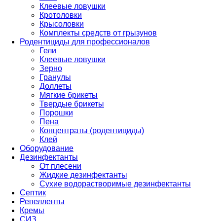
Клеевые ловушки
Кротоловки
Крысоловки
Комплекты средств от грызунов
Родентициды для профессионалов
Гели
Клеевые ловушки
Зерно
Гранулы
Доллеты
Мягкие брикеты
Твердые брикеты
Порошки
Пена
Концентраты (родентициды)
Клей
Оборудование
Дезинфектанты
От плесени
Жидкие дезинфектанты
Сухие водорастворимые дезинфектанты
Септик
Репелленты
Кремы
СИЗ