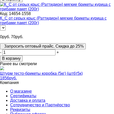
Код:
14654-1558
К_С от серых крыс (Раттидион) мягкие брикеты курица с
грибами пакет (200г)
0
руб.
70
руб.
Запросить оптовый прайс. Скидка до 25%
-
+
В корзину
Ранее вы смотрели
Штурм тесто-брикеты коробка (5кг) (штбт5к)
1856
руб.
Компания
О магазине
Сертификаты
Доставка и оплата
Сотрудничество и Партнёрство
Реквизиты