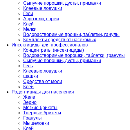
Сыпучие порошки, дусты, приманки
Клеевые ловушки
Гели
Аэрозоли, спреи
Клей
Мелки
Водорастворимые прошки, таблетки, ганулы
Комплекты средств от насекомых
Инсектициды для профессионалов
Концентраты (инсектициды)
Водорастворимые порошки, таблетки, гранулы
Сыпучие порошки, дусты, приманки
Гель
Клеевые ловушки
шашки
Средства от моли
Клей
Родентициды для населения
Желе
Зерно
Мягкие брикеты
Твердые брикеты
Гранулы
Мышеловки
Клей