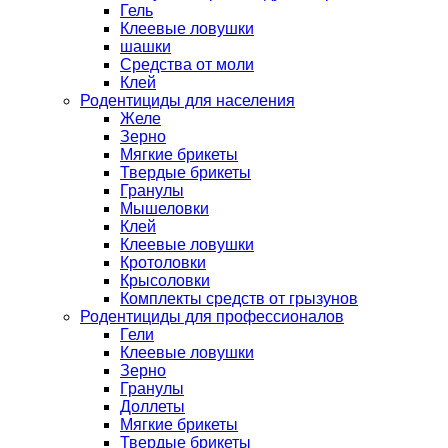
Гель
Клеевые ловушки
шашки
Средства от моли
Клей
Родентициды для населения
Желе
Зерно
Мягкие брикеты
Твердые брикеты
Гранулы
Мышеловки
Клей
Клеевые ловушки
Кротоловки
Крысоловки
Комплекты средств от грызунов
Родентициды для профессионалов
Гели
Клеевые ловушки
Зерно
Гранулы
Доллеты
Мягкие брикеты
Твердые брикеты