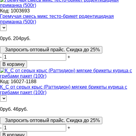
Код:
1003693
Гремучая смесь микс тесто-брикет родентицидная
приманка (500г)
0
руб.
204
руб.
Запросить оптовый прайс. Скидка до 25%
-
+
В корзину
Код:
16027-1188
К_С от серых крыс (Раттидион) мягкие брикеты курица с
грибами пакет (100г)
0
руб.
46
руб.
Запросить оптовый прайс. Скидка до 25%
-
+
В корзину