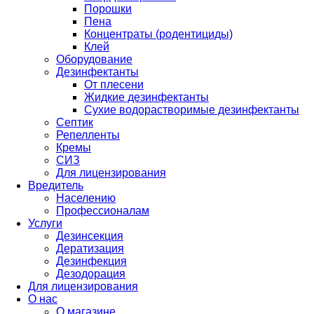
Порошки
Пена
Концентраты (родентициды)
Клей
Оборудование
Дезинфектанты
От плесени
Жидкие дезинфектанты
Сухие водорастворимые дезинфектанты
Септик
Репелленты
Кремы
СИЗ
Для лицензирования
Вредитель
Населению
Профессионалам
Услуги
Дезинсекция
Дератизация
Дезинфекция
Дезодорация
Для лицензирования
О нас
О магазине