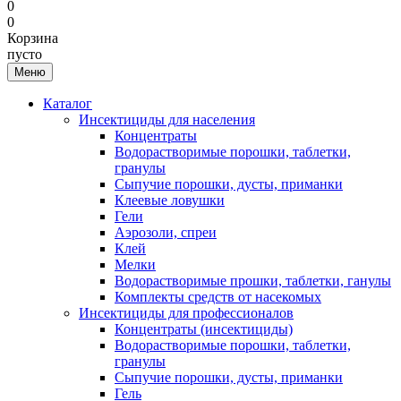
0
0
Корзина
пусто
Меню
Каталог
Инсектициды для населения
Концентраты
Водорастворимые порошки, таблетки,
гранулы
Сыпучие порошки, дусты, приманки
Клеевые ловушки
Гели
Аэрозоли, спреи
Клей
Мелки
Водорастворимые прошки, таблетки, ганулы
Комплекты средств от насекомых
Инсектициды для профессионалов
Концентраты (инсектициды)
Водорастворимые порошки, таблетки,
гранулы
Сыпучие порошки, дусты, приманки
Гель