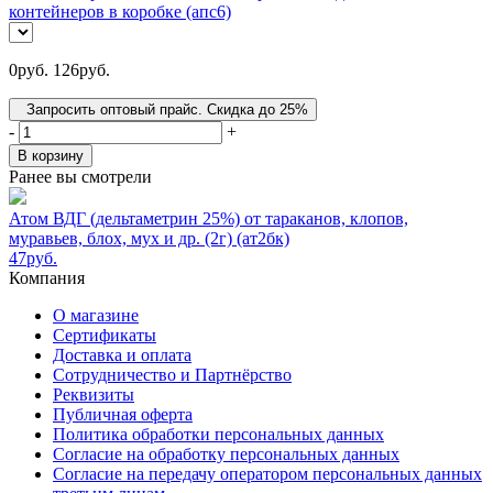
контейнеров в коробке (апс6)
0
руб.
126
руб.
Запросить оптовый прайс. Скидка до 25%
-
+
В корзину
Ранее вы смотрели
Атом ВДГ (дельтаметрин 25%) от тараканов, клопов,
муравьев, блох, мух и др. (2г) (ат2бк)
47
руб.
Компания
О магазине
Сертификаты
Доставка и оплата
Сотрудничество и Партнёрство
Реквизиты
Публичная оферта
Политика обработки персональных данных
Согласие на обработку персональных данных
Согласие на передачу оператором персональных данных