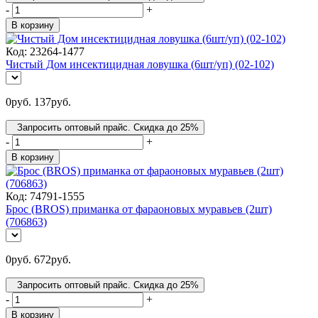
-
+
В корзину
Код:
23264-1477
Чистый Дом инсектицидная ловушка (6шт/уп) (02-102)
0
руб.
137
руб.
Запросить оптовый прайс. Скидка до 25%
-
+
В корзину
Код:
74791-1555
Брос (BROS) приманка от фараоновых муравьев (2шт)
(706863)
0
руб.
672
руб.
Запросить оптовый прайс. Скидка до 25%
-
+
В корзину