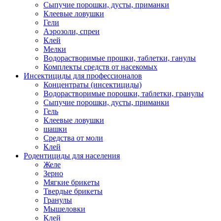
Сыпучие порошки, дусты, приманки
Клеевые ловушки
Гели
Аэрозоли, спреи
Клей
Мелки
Водорастворимые прошки, таблетки, ганулы
Комплекты средств от насекомых
Инсектициды для профессионалов
Концентраты (инсектициды)
Водорастворимые порошки, таблетки, гранулы
Сыпучие порошки, дусты, приманки
Гель
Клеевые ловушки
шашки
Средства от моли
Клей
Родентициды для населения
Желе
Зерно
Мягкие брикеты
Твердые брикеты
Гранулы
Мышеловки
Клей