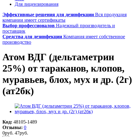
Для лицензирования
Эффективные решения для дезинфекции
Вся продукция
компании имеет сертификаты
Выбор профессионалов
Надежный производитель и
поставщик
Средства для дезинфекции
Компания имеет собственное
производство
Атом ВДГ (дельтаметрин
25%) от тараканов, клопов,
муравьев, блох, мух и др. (2г)
(ат2бк)
Код:
48105-1489
Отзывы:
0
0
руб.
47
руб.