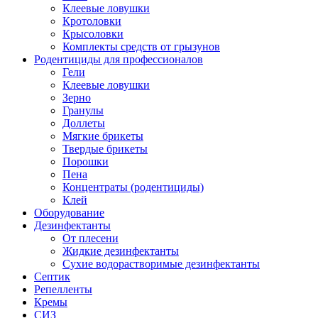
Клеевые ловушки
Кротоловки
Крысоловки
Комплекты средств от грызунов
Родентициды для профессионалов
Гели
Клеевые ловушки
Зерно
Гранулы
Доллеты
Мягкие брикеты
Твердые брикеты
Порошки
Пена
Концентраты (родентициды)
Клей
Оборудование
Дезинфектанты
От плесени
Жидкие дезинфектанты
Сухие водорастворимые дезинфектанты
Септик
Репелленты
Кремы
СИЗ