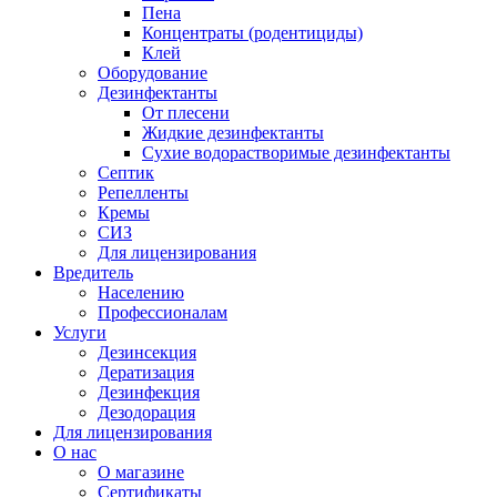
Пена
Концентраты (родентициды)
Клей
Оборудование
Дезинфектанты
От плесени
Жидкие дезинфектанты
Сухие водорастворимые дезинфектанты
Септик
Репелленты
Кремы
СИЗ
Для лицензирования
Вредитель
Населению
Профессионалам
Услуги
Дезинсекция
Дератизация
Дезинфекция
Дезодорация
Для лицензирования
О нас
О магазине
Сертификаты